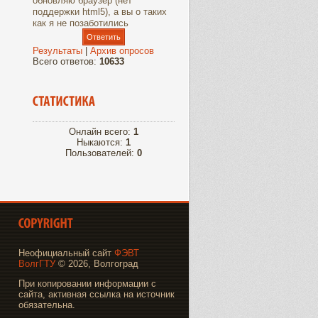
обновляю браузер (нет
поддержки html5), а вы о таких
как я не позаботились
Результаты
|
Архив опросов
Всего ответов:
10633
Онлайн всего:
1
Ныкаются:
1
Пользователей:
0
Неофициальный сайт
ФЭВТ
ВолгГТУ
© 2026, Волгоград
При копировании информации с
сайта, активная ссылка на источник
обязательна.