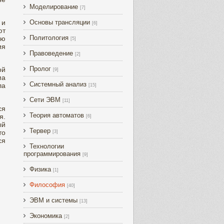
Моделирование
[7]
 и
Основы трансляции
[6]
ют
Политология
ию
[5]
ия
Правоведение
[2]
Пролог
ой
[9]
ма
Системный анализ
ла
[15]
Сети ЭВМ
[11]
ся
Теория автоматов
я.
[6]
ый
Тервер
то
[3]
ся
Технологии
программирования
[9]
Физика
[1]
Философия
[40]
ЭВМ и системы
[13]
Экономика
[2]