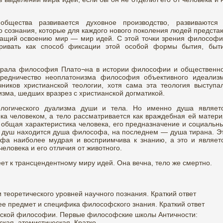
общества развивается духовное производство, развиваются
сознания, которые для каждого нового поколения людей предста
жащий освоению мир — мир идей. С этой точки зрения философ
ивать как способ фиксации этой особой формы бытия, быт
ыграла философия Плато¬на в истории философии и общественн
средничество неоплатонизма философия объективного идеализ
ников христианской теологии, хотя сама эта теология выступа
зма, шедших вразрез с христианской догматикой.
ологического дуализма души и тела. Но именно душа являет
ека человеком, а тело рассматривается как враждебная ей матери
и общая характеристика человека, его предназначение и социальн
и душ находится душа философа, на последнем — душа тирана. Э
фа наиболее мудрая и восприимчива к знанию, а это и являет
еловека и его отличия от животного.
ет к трансцендентному миру идей. Она вечна, тело же смертно.
 теоретического уровней научного познания. Краткий ответ
е предмет и специфика философского знания. Краткий ответ
еской философии. Первые философские школы Античности:
ская, атомистическая. Кратко