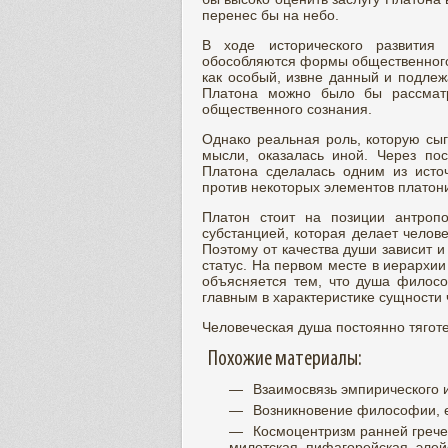
перенес бы на небо.
В ходе исторического развития 
обособляются формы общественного 
как особый, извне данный и подле
Платона можно было бы рассматр
общественного сознания.
Однако реальная роль, которую с
мысли, оказалась иной. Через по
Платона сделалась одним из источ
против некоторых элементов платони
Платон стоит на позиции антроп
субстанцией, которая делает челов
Поэтому от качества души зависит 
статус. На первом месте в иерархи
объясняется тем, что душа филосо
главным в характеристике сущности ч
Человеческая душа постоянно тяготе
Похожие материалы:
Взаимосвязь эмпирического и
Возникновение философии, е
Космоцентризм ранней греч
милетская, пифагорейская, элей