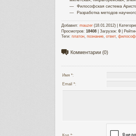
Философская система Аристо
Разработка методов научного
Добавил
:
mauzer
(18.01.2012) |
Категори
Просмотров
:
18408
|
Загрузок
:
0
|
Рейти
Теги
:
платон
,
познание
,
ответ
,
философ
Комментарии
(0)
Имя *:
Email *:
Код *: