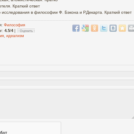
теля. Краткий ответ
 исследования в философии Ф. Бэкона и Р.Декарта. Краткий ответ
я
:
Философия
нг
:
4.5
/
4
|
ия
,
идеализм