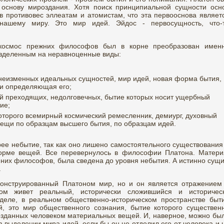
 основу мироздания. Хотя поиск принципиальной сущности осн
 в противовес эллеатам и атомистам, что эта первооснова являет
нашему миру. Это мир идей. Эйдос - первосущность, что-
космос прежних философов был в корне преобразован имен
азделенным на неравноценные виды:
 неизменных идеальных сущностей, мир идей, новая форма бытия,
и определяющая его;
й преходящих, недолговечных, бытие которых носит ущербный
ие;
 которого всемирный космический ремесленник, демиург, духовный
вещи по образцам высшего бытия, по образцам идей.
рее небытие, так как оно лишено самостоятельного существования
форме вещей. Все перевернулось в философии Платона. Матери
нних философов, была сведена до уровня небытия. А истинно сущ
.
конструированный Платоном мир, но и он является отражением
ом живет реальный, исторически сложившийся и историчес
деле, в реальном общественно-историческом пространстве быт
й, это мир общественного сознания, бытие которого существен
озданных человеком материальных вещей. И, наверное, можно бы
в выделении мира идей, если бы он не отделил его от человека и 