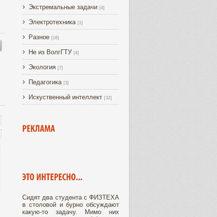
Экстремальные задачи
[4]
Электротехника
[1]
Разное
[16]
Не из ВолгГТУ
[4]
Экология
[7]
Педагогика
[3]
Искуственный интеллект
[32]
Сидят два студента с ФИЗТЕХА
в столовой и бурно обсуждают
какую-то задачу. Мимо них