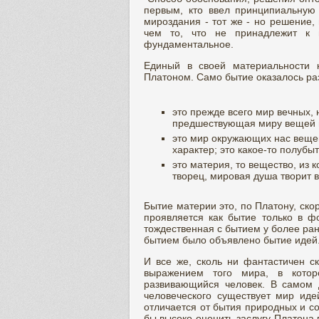
первым, кто ввел принципиальную
мироздания - тот же - но решение,
чем то, что не принадлежит к 
фундаментальное.
Единый в своей материальности 
Платоном. Само бытие оказалось р
это прежде всего мир вечных,
предшествующая миру вещей 
это мир окружающих нас веще
характер; это какое-то полубыт
это материя, то вещество, из
творец, мировая душа творит 
Бытие материи это, по Платону, ско
проявляется как бытие только в 
тождественная с бытием у более ра
бытием было объявлено бытие идей
И все же, сколь ни фантастичен с
выражением того мира, в котор
развивающийся человек. В самом 
человеческого существует мир иде
отличается от бытия природных и с
бы высоко оценить заслугу Платона 