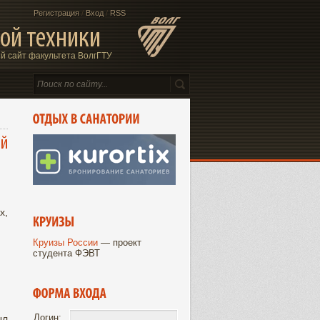
Регистрация
/
Вход
/
RSS
ой техники
 сайт факультета ВолгГТУ
ий
х,
Круизы России
— проект
студента ФЭВТ
Логин:
ыл