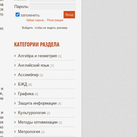
ов
Пароль:
ся
то
запомнить
Забыл пароль
·
Регистрация
но
Войдите, чтобы не видеть рекламу
Алгебра и геометрия
[1]
Английский язык
[7]
Ассемблер
[2]
БЖД
[8]
 и
я,
Графика
[6]
им
Защита информации
[4]
 и
Культурология
[2]
ки
ия
Методы оптимизации
[1]
но
ло
Метрология
[1]
не