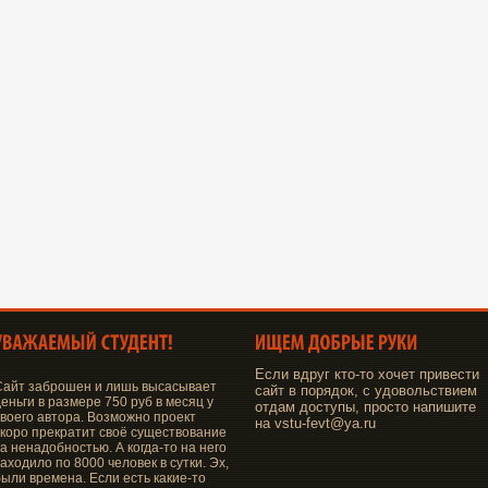
Если вдруг кто-то хочет привести
Сайт заброшен и лишь высасывает
сайт в порядок, с удовольствием
еньги в размере 750 руб в месяц у
отдам доступы, просто напишите
своего автора. Возможно проект
на vstu-fevt@ya.ru
скоро прекратит своё существование
а ненадобностью. А когда-то на него
аходило по 8000 человек в сутки. Эх,
были времена. Если есть какие-то