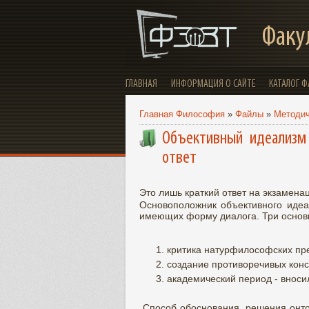
Факу
ГЛАВНАЯ
ИНФОРМАЦИЯ О САЙТЕ
КАТАЛОГ 
Главная Философия
»
Файлы
»
Методи
Объективный идеализм 
ответ
Это лишь краткий ответ на экзамен
Основоположник объективного идеа
имеющих форму диалога. Три основн
критика натурфилософских пре
создание противоречивых кон
академический период - вноси
Способ обоснования, решения онто