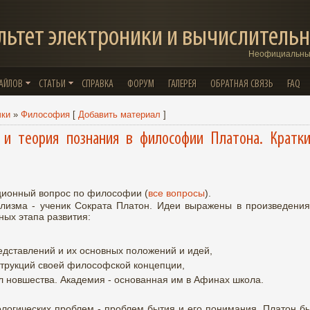
льтет электроники и вычислительн
Неофициальный
ФАЙЛОВ
СТАТЬИ
СПРАВКА
ФОРУМ
ГАЛЕРЕЯ
ОБРАТНАЯ СВЯЗЬ
FAQ
чки
»
Философия
[
Добавить материал
]
и теория познания в философии Платона. Кратк
ационный вопрос по философии (
все вопросы
).
лизма - ученик Сократа Платон. Идеи выражены в произведения
ых этапа развития:
дставлений и их основных положений и идей,
струкций своей философской концепции,
л новшества. Академия - основанная им в Афинах школа.
логических проблем - проблем бытия и его понимания. Платон б