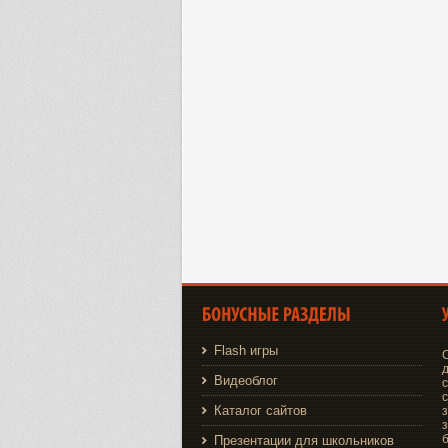
Flash игры
д
Видеоблог
Каталог сайтов
з
з
Презентации для школьников