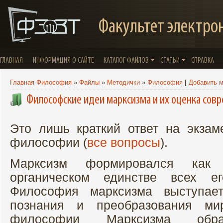
Факультет электро
ГЛАВНАЯ
ИНФОРМАЦИЯ О САЙТЕ
КАТАЛОГ ФАЙЛОВ
СТАТЬИ
СПРАВКА
Главная Философия
»
Файлы
»
Методички
»
Философия
[
Добавить 
Философские идеи марксизма и их оценка сов
Это лишь краткий ответ на экза
философии (
все вопросы
).
Марксизм формировался как
органическом единстве всех ег
Философия марксизма выступае
познания и преобразования мир
философии Марксизма обра