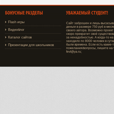
Flash игры
Сайт заброшен и лишь высасыв
деньги в размере 750 руб в меся
Видеоблог
своего автора. Возможно проект
скоро прекратит своё существо
Каталог сайтов
за ненадобностью. А когда-то на
заходило по 8000 человек в сутки
были времена. Если есть какие-
Презентации для школьников
пожелания/вопросы, пишите на v
fevt@ya.ru;