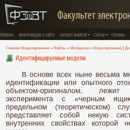
Факультет электро
ГЛАВНАЯ
ИНФОРМАЦИЯ О САЙТЕ
КАТАЛОГ ФАЙЛОВ
СТАТЬИ
СПРАВКА
Главная Моделирование
»
Файлы
»
Методички
»
Моделирование
[
До
Идентифицируемые модели
В основе всех ныне весьма мно
идентификации или опытного ото
объектом-оригиналом, лежи
эксперимента с «черным ящи
предельном (теоретическом) с
представляет собой некую сис
внутренних свойствах которой н