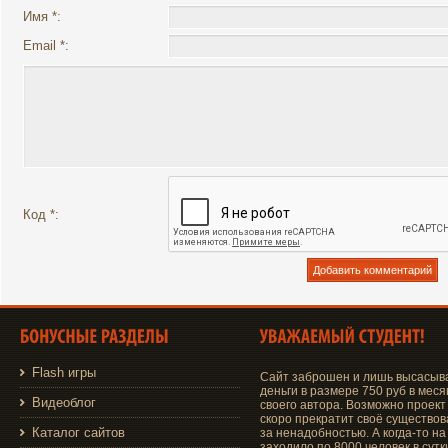
Имя *:
Email *:
Код *:
Flash игры
Сайт заброшен и лишь высасыв
деньги в размере 750 руб в меся
Видеоблог
своего автора. Возможно проект
скоро прекратит своё существо
Каталог сайтов
за ненадобностью. А когда-то на
заходило по 8000 человек в сутки