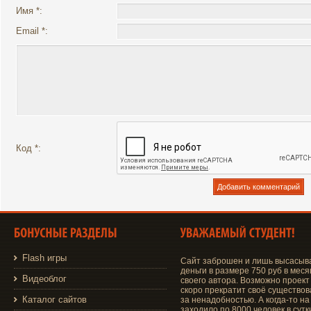
Имя *:
Email *:
Код *:
Flash игры
Сайт заброшен и лишь высасыв
деньги в размере 750 руб в меся
Видеоблог
своего автора. Возможно проект
скоро прекратит своё существо
Каталог сайтов
за ненадобностью. А когда-то на
заходило по 8000 человек в сутки