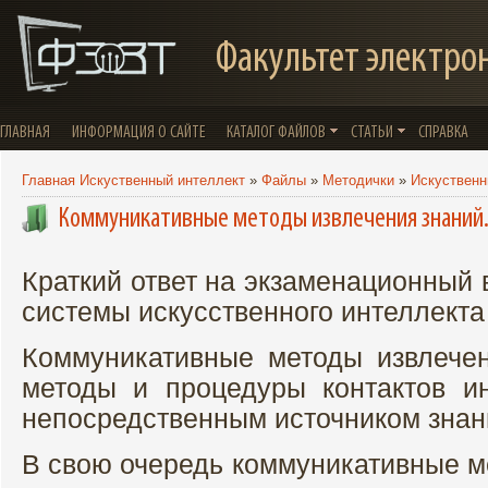
Факультет электро
ГЛАВНАЯ
ИНФОРМАЦИЯ О САЙТЕ
КАТАЛОГ ФАЙЛОВ
СТАТЬИ
СПРАВКА
Главная Искуственный интеллект
»
Файлы
»
Методички
»
Искуственн
Коммуникативные методы извлечения знаний.
Краткий ответ на экзаменационный
системы искусственного интеллекта 
Коммуникативные методы извлече
методы и процедуры контактов и
непосредственным источником знани
В свою очередь коммуникативные м