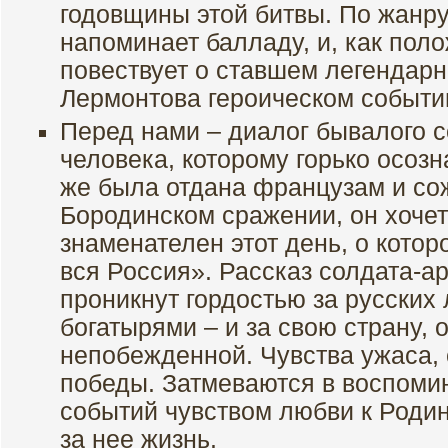
годовщины этой битвы. По жанр
напоминает балладу, и, как пол
повествует о ставшем легендар
Лермонтова героическом событи
Перед нами – диалог бывалого с
человека, которому горько осозн
же была отдана французам и со
Бородинском сражении, он хочет
знаменателен этот день, о кото
вся Россия». Рассказ солдата-а
проникнут гордостью за русских
богатырями – и за свою страну,
непобежденной. Чувства ужаса, 
победы. Затмеваются в воспоми
событий чувством любви к Родин
за нее жизнь.