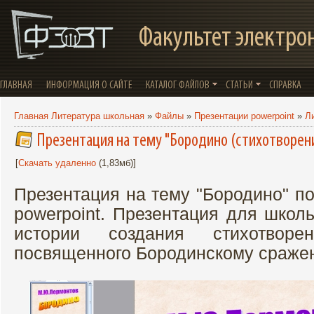
Факультет электро
ГЛАВНАЯ
ИНФОРМАЦИЯ О САЙТЕ
КАТАЛОГ ФАЙЛОВ
СТАТЬИ
СПРАВКА
Главная Литература школьная
»
Файлы
»
Презентации powerpoint
»
Л
Презентация на тему "Бородино (стихотворени
[
Скачать удаленно
(1,83мб)]
Презентация на тему "Бородино" п
powerpoint. Презентация для школ
истории создания стихотворе
посвященного Бородинскому сраже