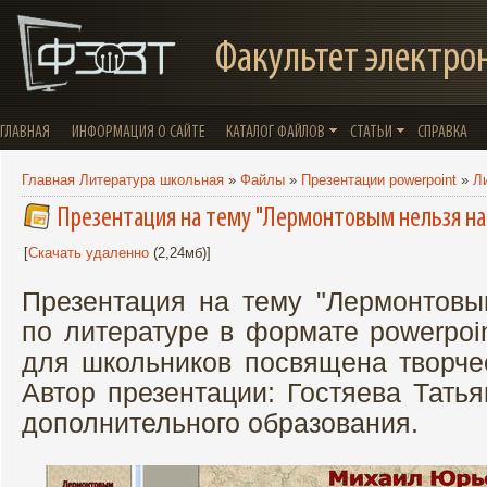
Факультет электро
ГЛАВНАЯ
ИНФОРМАЦИЯ О САЙТЕ
КАТАЛОГ ФАЙЛОВ
СТАТЬИ
СПРАВКА
Главная Литература школьная
»
Файлы
»
Презентации powerpoint
»
Л
Презентация на тему "Лермонтовым нельзя нач
[
Скачать удаленно
(2,24мб)]
Презентация на тему "Лермонтовым
по литературе в формате powerpoi
для школьников посвящена творче
Автор презентации: Гостяева Татья
дополнительного образования.