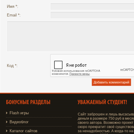
Имя *:
Email *:
Код *:
Flash игры
Сайт заброшен и лишь высасыв
деньги в размере 750 руб в меся
Видеоблог
своего автора. Возможно проект
скоро прекратит своё существо
Каталог сайтов
за ненадобностью. А когда-то на