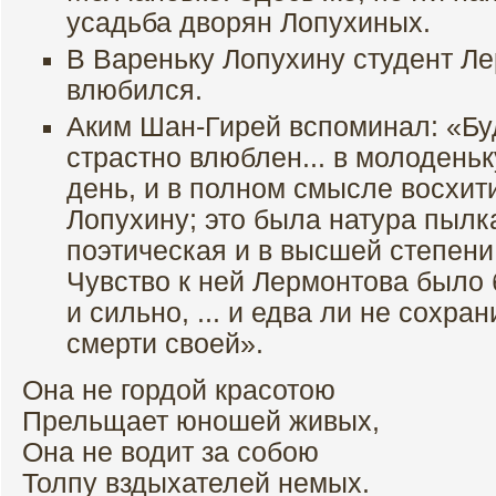
усадьба дворян Лопухиных.
В Вареньку Лопухину студент Ле
влюбился.
Аким Шан-Гирей вспоминал: «Бу
страстно влюблен... в молодень
день, и в полном смысле восхит
Лопухину; это была натура пылк
поэтическая и в высшей степени
Чувство к ней Лермонтова было 
и сильно, ... и едва ли не сохра
смерти своей».
Она не гордой красотою
Прельщает юношей живых,
Она не водит за собою
Толпу вздыхателей немых.