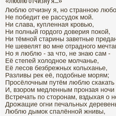
«Люблю отчизну я...»
Люблю отчизну я, но странною люб
Не победит ее рассудок мой.
Ни слава, купленная кровью,
Ни полный гордого доверия покой,
Ни тёмной старины заветные преда
Не шевелят во мне отрадного мечта
Но я люблю - за что, не знаю сам -
Её степей холодное молчанье,
Её лесов безбрежных колыханье,
Разливы рек её, подобные морям;
Просёлочным путём люблю скакать 
И, взором медленным пронзая ночи 
Встречать по сторонам, вздыхая о н
Дрожащие огни печальных деревен
Люблю дымок спалённой жнивы,