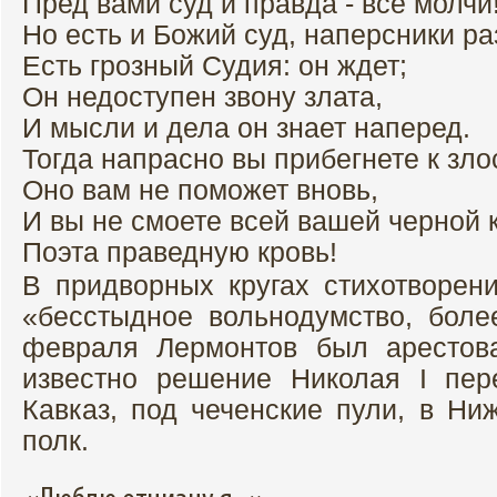
Пред вами суд и правда - всё молчи!
Но есть и Божий суд, наперсники ра
Есть грозный Судия: он ждет;
Он недоступен звону злата,
И мысли и дела он знает наперед.
Тогда напрасно вы прибегнете к зл
Оно вам не поможет вновь,
И вы не смоете всей вашей черной 
Поэта праведную кровь!
В придворных кругах стихотворен
«бесстыдное вольнодумство, боле
февраля Лермонтов был арестова
известно решение Николая I пер
Кавказ, под чеченские пули, в Ни
полк.