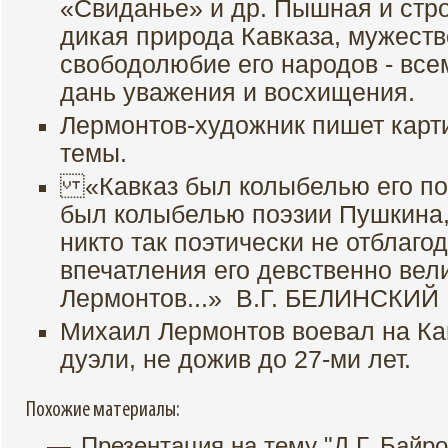
«Свиданье» и др. Пышная и стро
дикая природа Кавказа, мужеств
свободолюбие его народов - всем
дань уважения и восхищения.
Лермонтов-художник пишет карт
темы.
«Кавказ был колыбелью его поэз
был колыбелью поэзии Пушкина,
никто так поэтически не отблаго
впечатления его девственно вел
Лермонтов...» В.Г. БЕЛИНСКИЙ
Михаил Лермонтов воевал на Кав
дуэли, не дожив до 27-ми лет.
Похожие материалы:
Презентация на тему "Д.Г. Байро