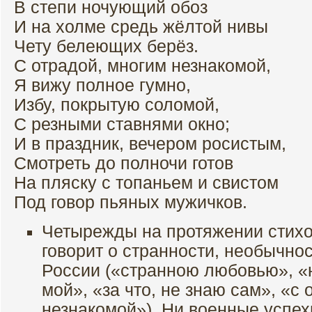
В степи ночующий обоз
И на холме средь жёлтой нивы
Чету белеющих берёз.
С отрадой, многим незнакомой,
Я вижу полное гумно,
Избу, покрытую соломой,
С резными ставнями окно;
И в праздник, вечером росистым,
Смотреть до полночи готов
На пляску с топаньем и свистом
Под говор пьяных мужичков.
Четырежды на протяжении стих
говорит о странности, необычно
России («странною любовью», «
мой», «за что, не знаю сам», «с
незнакомой»). Ни военные успех