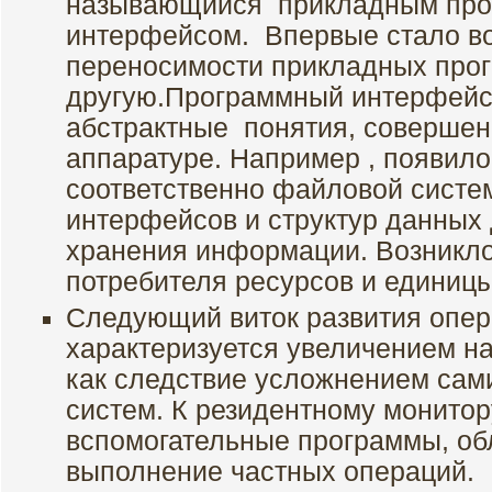
называющийся прикладным пр
интерфейсом. Впервые стало во
переносимости прикладных про
другую.Программный интерфейс 
абстрактные понятия, соверше
аппаратуре. Например , появил
соответственно файловой систе
интерфейсов и структур данных 
хранения информации. Возникло
потребителя ресурсов и единиц
Следующий виток развития опе
характеризуется увеличением н
как следствие усложнением са
систем. К резидентному монито
вспомогательные программы, о
выполнение частных операций.