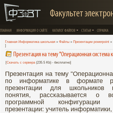
Факультет электро
ГЛАВНАЯ
ИНФОРМАЦИЯ О САЙТЕ
КАТАЛОГ ФАЙЛОВ
СТАТЬИ
СПРАВКА
Главная Информатика школьная
»
Файлы
»
Презентации powerpoint
»
]
Презентация на тему "Операционная система 
[
Скачать с сервера
(235.5 Kb) - бесплатно]
Презентация на тему "Операционна
по информатике в формате po
презентации для школьников 
понятия, рассказывается о 
программной конфигурации 
презентации: учитель информатики,