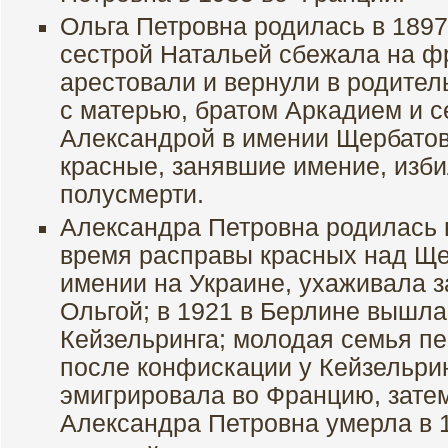
Ольга Петровна родилась в 1897 
сестрой Натальей сбежала на фр
арестовали и вернули в родител
с матерью, братом Аркадием и 
Александрой в имении Щербатов
красные, занявшие имение, изб
полусмерти.
Александра Петровна родилась в
время расправы красных над Ще
имении на Украине, ухаживала 
Ольгой; в 1921 в Берлине вышла
Кейзельринга; молодая семья пе
после конфискации у Кейзельрин
эмигрировала во Францию, зате
Александра Петровна умерла в 