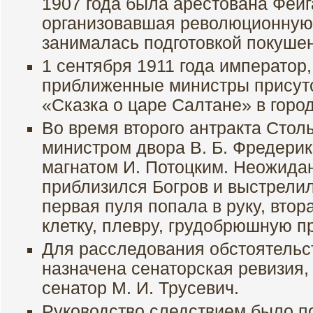
1907 года была арестована Фейг
организовавшая революционную 
занималась подготовкой покуше
1 сентября 1911 года император,
приближенные министры присутс
«Сказка о царе Салтане» в горо
Во время второго антракта Стол
министром двора В. Б. Фредери
магнатом И. Потоцким. Неожида
приблизился Богров и выстрелил
первая пуля попала в руку, вто
клетку, плевру, грудобрюшную пр
Для расследования обстоятельс
назначена сенаторская ревизия,
сенатор М. И. Трусевич.
Руководство следствием было п