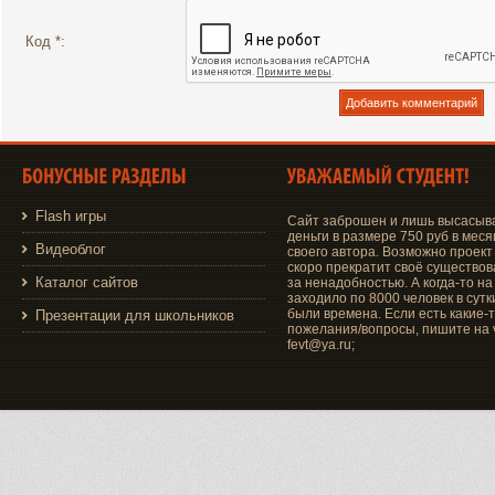
Код *:
Flash игры
Сайт заброшен и лишь высасыв
деньги в размере 750 руб в меся
Видеоблог
своего автора. Возможно проект
скоро прекратит своё существо
Каталог сайтов
за ненадобностью. А когда-то на
заходило по 8000 человек в сутки
были времена. Если есть какие-
Презентации для школьников
пожелания/вопросы, пишите на v
fevt@ya.ru;