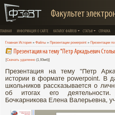
Факультет электро
ГЛАВНАЯ
ИНФОРМАЦИЯ О САЙТЕ
КАТАЛОГ ФАЙЛОВ
СТАТЬИ
СПРАВКА
Главная История
»
Файлы
»
Презентации powerpoint
»
Презентации по
Презентация на тему "Петр Аркадьевич Столы
[
Скачать удаленно
(1,93мб)]
Презентация на тему "Петр Арк
истории в формате powerpoint. В 
школьников рассказывается о личн
об итогах его деятельности.
Бочкарникова Елена Валерьевна, уч