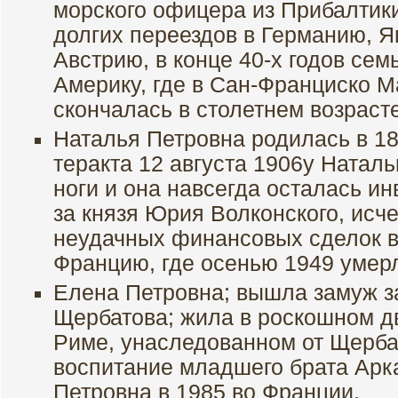
морского офицера из Прибалтики
долгих переездов в Германию, 
Австрию, в конце 40-х годов сем
Америку, где в Сан-Франциско 
скончалась в столетнем возрасте
Наталья Петровна родилась в 18
теракта 12 августа 1906у Натал
ноги и она навсегда осталась и
за князя Юрия Волконского, исч
неудачных финансовых сделок в
Францию, где осенью 1949 умерл
Елена Петровна; вышла замуж з
Щербатова; жила в роскошном д
Риме, унаследованном от Щерба
воспитание младшего брата Арк
Петровна в 1985 во Франции.