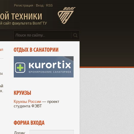
Регистрация
/
Вход
/
RSS
ой техники
 сайт факультета ВолгГТУ
ал
:54
ой
х.
Круизы России
— проект
студента ФЭВТ
Логин: