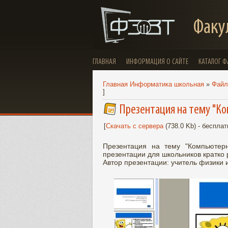
Факу
ГЛАВНАЯ
ИНФОРМАЦИЯ О САЙТЕ
КАТАЛОГ 
Главная Информатика школьная
»
Фай
]
Презентация на тему "Ком
[
Скачать с сервера
(738.0 Kb) - бесплат
Презентация на тему "Компьютер
презентации для школьников кратко
Автор презентации: учитель физики 