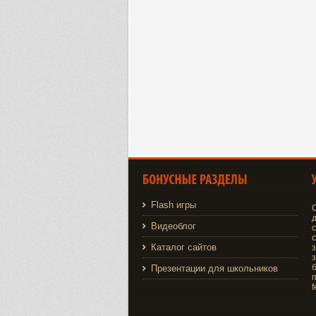
Flash игры
д
Видеоблог
Каталог сайтов
з
з
Презентации для школьников
f