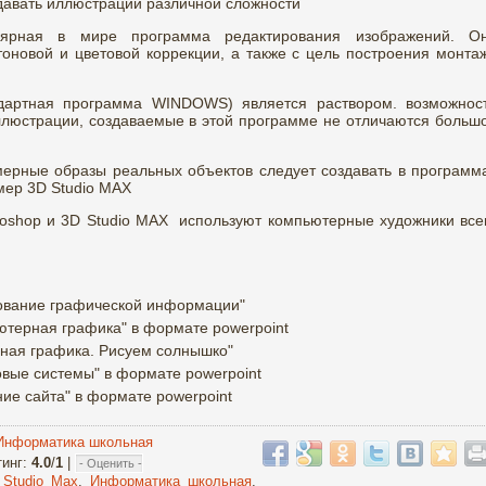
авать иллюстрации различной сложности
ярная в мире программа редактирования изображений. О
оновой и цветовой коррекции, а также с цель построения монта
дартная программа WINDOWS) является раствором. возможнос
ллюстрации, создаваемые в этой программе не отличаются больш
мерные образы реальных объектов следует создавать в программ
мер 3D Studio MAX
shop и 3D Studio MAX используют компьютерные художники все
рование графической информации"
ютерная графика" в формате powerpoint
рная графика. Рисуем солнышко"
овые системы" в формате powerpoint
ие сайта" в формате powerpoint
Информатика школьная
тинг
:
4.0
/
1
|
 Studio Max
,
Информатика школьная
,