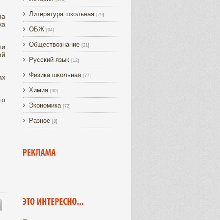
Литература школьная
на
[79]
жа
ОБЖ
[94]
Обществознание
ти
[21]
ой
Русский язык
[12]
Физика школьная
ах
[77]
Химия
[90]
го
Экономика
[72]
Разное
[8]