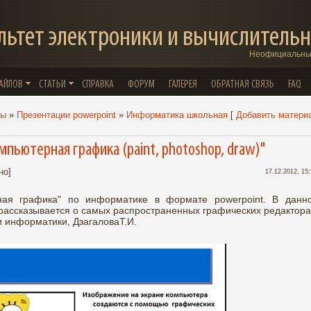
льтет электроники и вычислительн
Неофициальный
ФАЙЛОВ
СТАТЬИ
СПРАВКА
ФОРУМ
ГАЛЕРЕЯ
ОБРАТНАЯ СВЯЗЬ
FAQ
лы
»
Презентации powerpoint
»
Информатика школьная
[
Добавить матери
пьютерная графика (paint, photoshop, draw)"
но]
17.12.2012, 15
ная графика" по информатике в формате powerpoint. В данн
 рассказывается о самых распространенных графических редактора
и информатики, ДзагаловаТ.И.