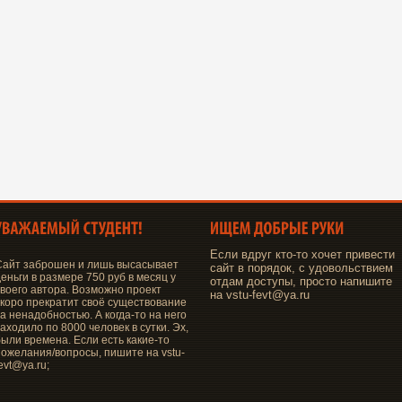
Если вдруг кто-то хочет привести
Сайт заброшен и лишь высасывает
сайт в порядок, с удовольствием
еньги в размере 750 руб в месяц у
отдам доступы, просто напишите
своего автора. Возможно проект
на vstu-fevt@ya.ru
скоро прекратит своё существование
а ненадобностью. А когда-то на него
аходило по 8000 человек в сутки. Эх,
были времена. Если есть какие-то
пожелания/вопросы, пишите на vstu-
evt@ya.ru;