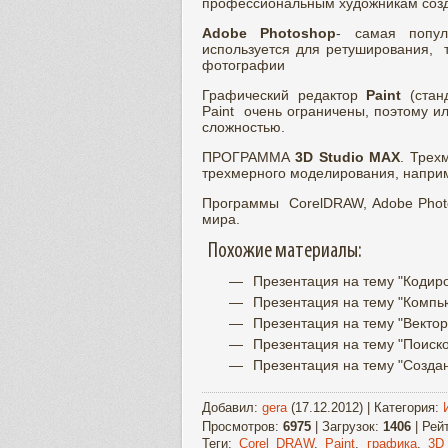
профессиональным художникам созд
Adobe Photoshop
- самая попул
используется для ретуширования, т
фотографии
Графический редактор
Paint
(стан
Paint очень ограничены, поэтому и
сложностью.
ПРОГРАММА
3D Studio MAX
. Трех
трехмерного моделирования, напри
Программы CorelDRAW, Adobe Photo
мира.
Похожие материалы:
Презентация на тему "Коди
Презентация на тему "Компь
Презентация на тему "Векто
Презентация на тему "Поиск
Презентация на тему "Создан
Добавил
:
gera
(17.12.2012) |
Категория
:
Просмотров
:
6975
|
Загрузок
:
1406
|
Рей
Теги
:
Corel DRAW
,
Paint
,
графика
,
3D