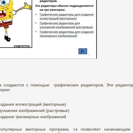
а создаются с помощью графических редакторов. Эти редакто
ории:
оздания иллюстраций (векторные)
лучшения изображений (растровые)
оздания трехмерных изображений
опулярных векторных программ, т.к позволяет начинающим