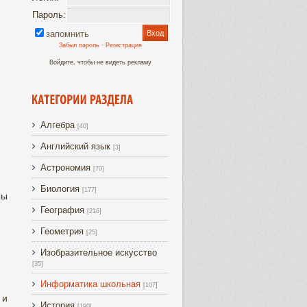
Пароль:
запомнить
Забыл пароль
·
Регистрация
Войдите, чтобы не видеть рекламу
Алгебра
[40]
Английский язык
[3]
Астрономия
[70]
Биология
[177]
ры
География
[216]
Геометрия
[25]
Изобразительное искусство
[35]
Информатика школьная
[107]
 и
История
[190]