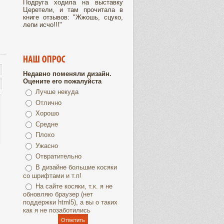
Подруга ходила на выставку
Церетели, и там прочитала в
книге отзывов: "Жжошь, сцуко,
лепи исчо!!!"
Недавно поменяли дизайн.
Оцените его пожалуйста
Лучше некуда
Отлично
Хорошо
Средне
Плохо
Ужасно
Отвратительно
В дизайне большие косяки
со шрифтами и т.п!
На сайте косяки, т.к. я не
обновляю браузер (нет
поддержки html5), а вы о таких
как я не позаботились