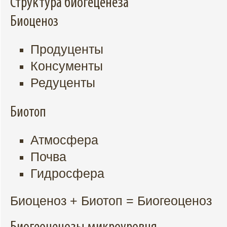
Структура биогеценеза
Биоценоз
Продуценты
Консументы
Редуценты
Биотоп
Атмосфера
Почва
Гидросфера
Биоценоз + Биотоп = Биогеоценоз