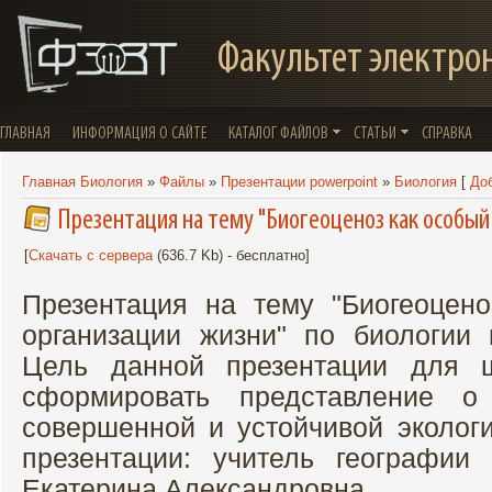
Факультет электро
ГЛАВНАЯ
ИНФОРМАЦИЯ О САЙТЕ
КАТАЛОГ ФАЙЛОВ
СТАТЬИ
СПРАВКА
Главная Биология
»
Файлы
»
Презентации powerpoint
»
Биология
[
До
Презентация на тему "Биогеоценоз как особый
[
Скачать с сервера
(636.7 Kb) - бесплатно]
Презентация на тему "Биогеоцен
организации жизни" по биологии 
Цель данной презентации для ш
сформировать представление о
совершенной и устойчивой экологи
презентации: учитель географии
Екатерина Александровна.