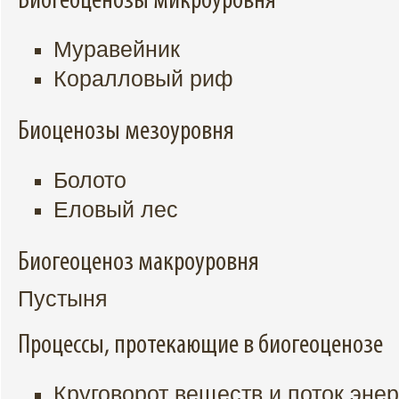
Биогеоценозы микроуровня
Муравейник
Коралловый риф
Биоценозы мезоуровня
Болото
Еловый лес
Биогеоценоз макроуровня
Пустыня
Процессы, протекающие в биогеоценозе
Круговорот веществ и поток энер