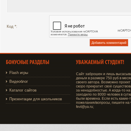
Код *:
Flash игры
Сайт заброшен и лишь высасыв
деньги в размере 750 руб в меся
Видеоблог
своего автора. Возможно проект
скоро прекратит своё существо
Каталог сайтов
за ненадобностью. А когда-то на
заходило по 8000 человек в сутки
были времена. Если есть какие-
Презентации для школьников
пожелания/вопросы, пишите на v
fevt@ya.ru;