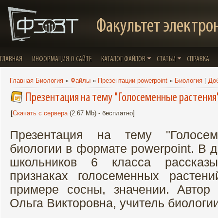
Факультет электро
ГЛАВНАЯ
ИНФОРМАЦИЯ О САЙТЕ
КАТАЛОГ ФАЙЛОВ
СТАТЬИ
СПРАВКА
Главная Биология
»
Файлы
»
Презентации powerpoint
»
Биология
[
До
Презентация на тему "Голосеменные растения
[
Скачать с сервера
(2.67 Mb) - бесплатно]
Презентация на тему "Голосе
биологии в формате powerpoint. В 
школьников 6 класса рассказ
признаках голосеменных растени
примере сосны, значении. Автор
Ольга Викторовна, учитель биологии