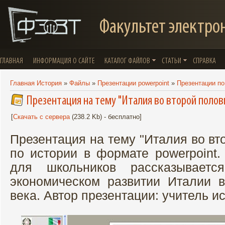
Факультет электро
ГЛАВНАЯ
ИНФОРМАЦИЯ О САЙТЕ
КАТАЛОГ ФАЙЛОВ
СТАТЬИ
СПРАВКА
Главная История
»
Файлы
»
Презентации powerpoint
»
Презентации по
Презентация на тему "Италия во второй полов
[
Скачать с сервера
(238.2 Kb) - бесплатно]
Презентация на тему "Италия во вт
по истории в формате powerpoint.
для школьников рассказывает
экономическом развитии Италии 
века. Автор презентации: учитель ис