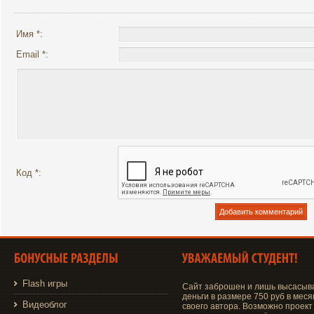
Имя *:
Email *:
Код *:
Flash игры
Сайт заброшен и лишь высасыв
деньги в размере 750 руб в меся
Видеоблог
своего автора. Возможно проект