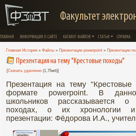
Факультет электро
ГЛАВНАЯ
ИНФОРМАЦИЯ О САЙТЕ
КАТАЛОГ ФАЙЛОВ
СТАТЬИ
СПРАВКА
Главная История
»
Файлы
»
Презентации powerpoint
»
Презентации по
Презентация на тему "Крестовые походы"
[
Скачать удаленно
(1,75мб)]
Презентация на тему "Крестовые
формате powerpoint. В данн
школьников рассказывается о
походах, о их хронологии и 
презентации: Фёдорова И.А., учител