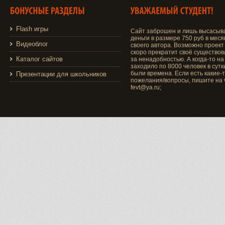
Flash игры
Сайт заброшен и лишь высасыв
деньги в размере 750 руб в меся
Видеоблог
своего автора. Возможно проект
скоро прекратит своё существо
Каталог сайтов
за ненадобностью. А когда-то на
заходило по 8000 человек в сутки
были времена. Если есть какие-
Презентации для школьников
пожелания/вопросы, пишите на v
fevt@ya.ru;