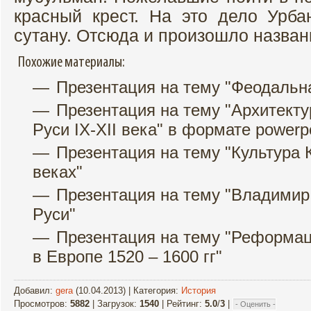
красный крест. На это дело Урба
сутану. Отсюда и произошло названи
Похожие материалы:
Презентация на тему "Феодальн
Презентация на тему "Архитект
Руси IX-XII века" в формате powerp
Презентация на тему "Культура 
веках"
Презентация на тему "Владимир
Руси"
Презентация на тему "Реформа
в Европе 1520 – 1600 гг"
Добавил
:
gera
(10.04.2013) |
Категория
:
История
Просмотров
:
5882
|
Загрузок
:
1540
|
Рейтинг
:
5.0
/
3
|