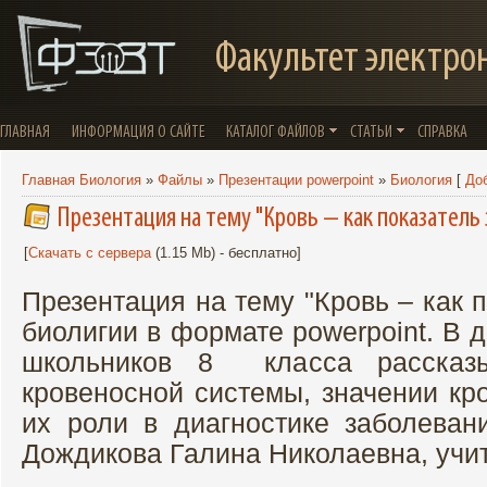
Факультет электро
ГЛАВНАЯ
ИНФОРМАЦИЯ О САЙТЕ
КАТАЛОГ ФАЙЛОВ
СТАТЬИ
СПРАВКА
Главная Биология
»
Файлы
»
Презентации powerpoint
»
Биология
[
До
Презентация на тему "Кровь – как показатель 
[
Скачать с сервера
(1.15 Mb) - бесплатно]
Презентация на тему "Кровь – как 
биолигии в формате powerpoint. В 
школьников 8 класса рассказ
кровеносной системы, значении кр
их роли в диагностике заболевани
Дождикова Галина Николаевна, учит