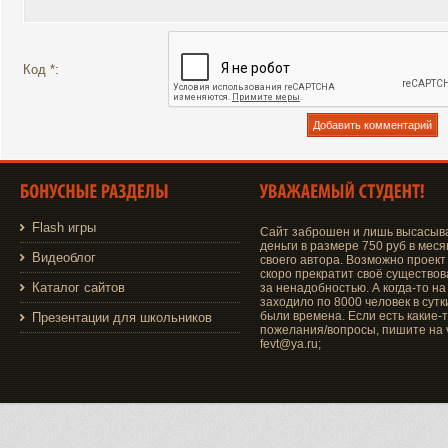
Код *:
Flash игры
Сайт заброшен и лишь высасыв
деньги в размере 750 руб в меся
Видеоблог
своего автора. Возможно проект
скоро прекратит своё существо
Каталог сайтов
за ненадобностью. А когда-то на
заходило по 8000 человек в сутки
были времена. Если есть какие-
Презентации для школьников
пожелания/вопросы, пишите на v
fevt@ya.ru;