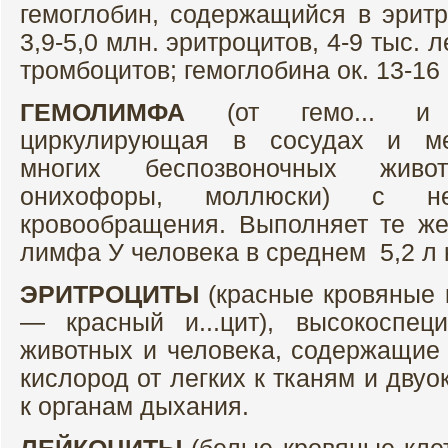
гемоглобин, содержащийся в эритр
3,9-5,0 млн. эритроцитов, 4-9 тыс. 
тромбоцитов; гемоглобина ок. 13-16 
ГЕМОЛИМФА
(от гемо... и
циркулирующая в сосудах и ме
многих беспозвоночных живот
онихофоры, моллюски) с нез
кровообращения. Выполняет те же
лимфа У человека в среднем 5,2 л к
ЭРИТРОЦИТЫ
(красные кровяные кл
— красный и...цит), высокоспец
животных и человека, содержащие 
кислород от легких к тканям и двуо
к органам дыхания.