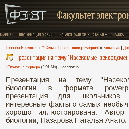
Факультет электро
ГЛАВНАЯ
ИНФОРМАЦИЯ О САЙТЕ
КАТАЛОГ ФАЙЛОВ
СТАТЬИ
СПРАВКА
Главная Биология
»
Файлы
»
Презентации powerpoint
»
Биология
[
До
Презентация на тему "Насекомые-рекордсмен
[
Скачать с сервера
(2.91 Mb) - бесплатно]
Презентация на тему "Насеко
биологии в формате powerpoi
презентация для школьников
интересные факты о самых необыч
хорошо иллюстрирована. Автор 
биологии, Назарова Наталья Анатол