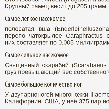
Крупный самец весит до 205 грамм.
Самое легкое насекомое
полосатая вша (Enderleinelluszon
перепончатокрылое Caraphractus c
них составляет по 0,005 миллиграм
Самое сильное насекомое
Священный скарабей (Scarabaeus 
груз превышающий вес собственного
Самое большое количество ног
У двупарноногой многоножки Illacm
Калифорнии, США, у неё 375 пар ног,