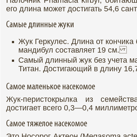
Палочник Phamacia kirbyi, обитаю
его длина может достигать 54,6 сан
Самые длинные жуки
Жук Геркулес. Длина от кончика
мандибул составляет 19 см.
Самый длинный жук без учета м
Титан. Достигающий в длину 16,7
Самое маленькое насекомое
Жук-перистокрылка из семейства
достигает всего 0,3—0,4 миллиметр
Самое тяжелое насекомое
Это Носорог Актеон (Megasoma act