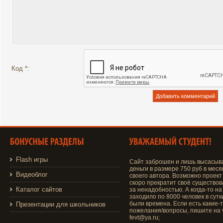
Код *:
Flash игры
Сайт заброшен и лишь высасыв
деньги в размере 750 руб в меся
Видеоблог
своего автора. Возможно проект
скоро прекратит своё существо
Каталог сайтов
за ненадобностью. А когда-то на
заходило по 8000 человек в сутки
были времена. Если есть какие-
Презентации для школьников
пожелания/вопросы, пишите на v
fevt@ya.ru;