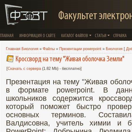
Факультет электро
ГЛАВНАЯ
ИНФОРМАЦИЯ О САЙТЕ
КАТАЛОГ ФАЙЛОВ
СТАТЬИ
СПРАВКА
Главная Биология
»
Файлы
»
Презентации powerpoint
»
Биология
[
До
Кроссворд на тему "Живая оболочка Земли"
[
Скачать с сервера
(1.82 Mb) - бесплатно]
Презентация на тему "Живая оболо
в формате powerpoint. В дан
школьников содержится кроссвор
который поможет быстро провер
основных терминов. Состави
Валдисовна, учитель химии и б
PowerPoint: Добрынина Людмила