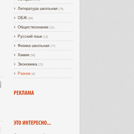
Литература школьная
[79]
ОБЖ
[94]
Обществознание
[21]
Русский язык
[12]
Физика школьная
[77]
Химия
[90]
Экономика
[72]
Разное
[8]