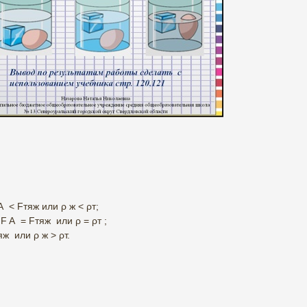
A < Fтяж или ρ ж < ρт;
F A = Fтяж или ρ = ρт ;
ж или ρ ж > ρт.