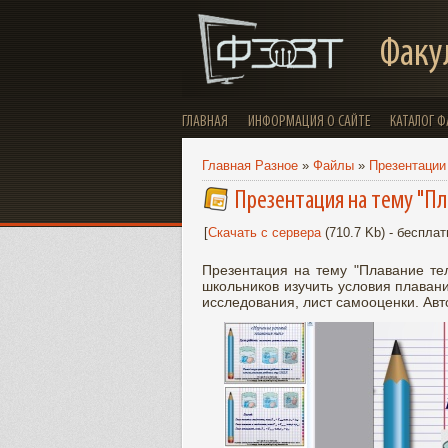
Факу
ГЛАВНАЯ
ИНФОРМАЦИЯ О САЙТЕ
КАТАЛОГ 
Главная Разное
»
Файлы
»
Презентации 
Презентация на тему "Пл
[
Скачать с сервера
(710.7 Kb) - бесплат
Презентация на тему "Плавание те
школьников изучить условия плаван
исследования, лист самооценки. Авт