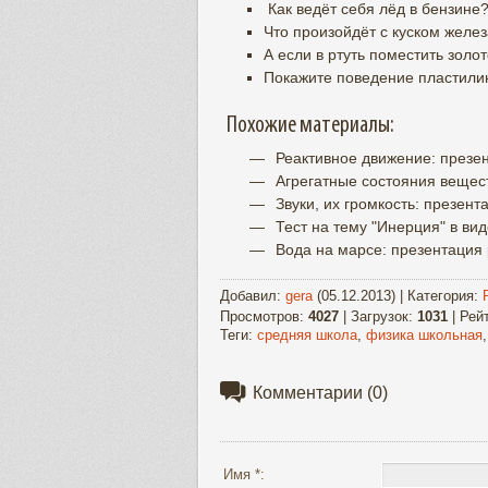
Как ведёт себя лёд в бензине
Что произойдёт с куском железа
А если в ртуть поместить золо
Покажите поведение пластилин
Похожие материалы:
Реактивное движение: презен
Агрегатные состояния вещест
Звуки, их громкость: презент
Тест на тему "Инерция" в ви
Вода на марсе: презентация 
Добавил
:
gera
(05.12.2013) |
Категория
:
Просмотров
:
4027
|
Загрузок
:
1031
|
Рей
Теги
:
средняя школа
,
физика школьная
Комментарии
(0)
Имя *: