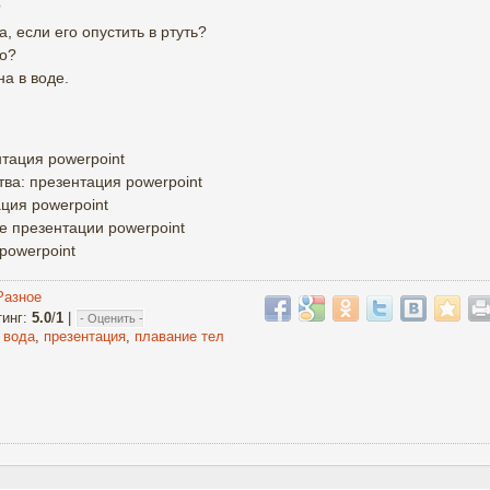
?
, если его опустить в ртуть?
то?
а в воде.
тация powerpoint
ва: презентация powerpoint
ация powerpoint
де презентации powerpoint
powerpoint
Разное
тинг
:
5.0
/
1
|
,
вода
,
презентация
,
плавание тел