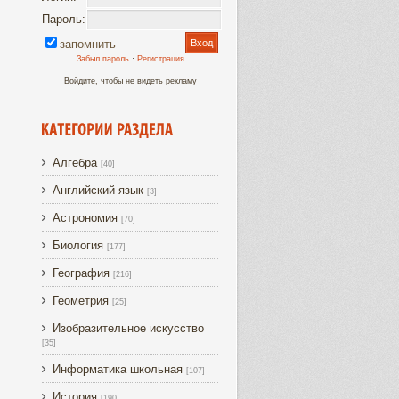
Пароль:
запомнить
Забыл пароль
·
Регистрация
Войдите, чтобы не видеть рекламу
Алгебра
[40]
Английский язык
[3]
Астрономия
[70]
Биология
[177]
География
[216]
Геометрия
[25]
Изобразительное искусство
[35]
Информатика школьная
[107]
История
[190]