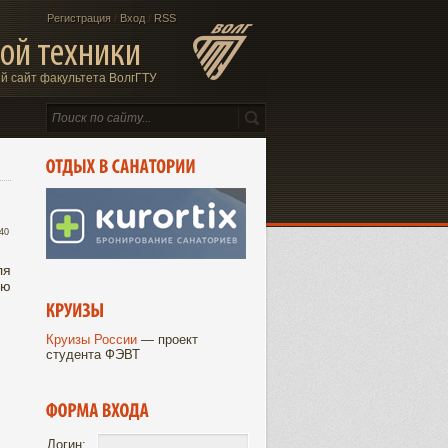
Регистрация
/
Вход
/
RSS
ой техники
 сайт факультета ВолгГТУ
:40
ля
ию
Круизы России
— проект
студента ФЭВТ
Логин: