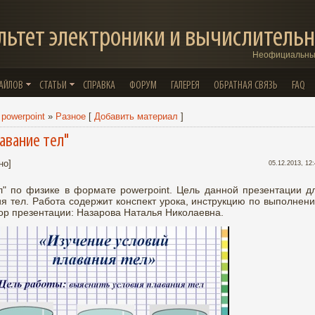
льтет электроники и вычислительн
Неофициальный
ФАЙЛОВ
СТАТЬИ
СПРАВКА
ФОРУМ
ГАЛЕРЕЯ
ОБРАТНАЯ СВЯЗЬ
FAQ
powerpoint
»
Разное
[
Добавить материал
]
авание тел"
но]
05.12.2013, 12
л" по физике в формате powerpoint. Цель данной презентации д
ия тел. Работа содержит конспект урока, инструкцию по выполнен
ор презентации: Назарова Наталья Николаевна.