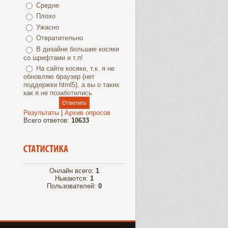
Средне
Плохо
Ужасно
Отвратительно
В дизайне большие косяки
со шрифтами и т.п!
На сайте косяки, т.к. я не
обновляю браузер (нет
поддержки html5), а вы о таких
как я не позаботились
Результаты
|
Архив опросов
Всего ответов:
10633
Онлайн всего:
1
Ныкаются:
1
Пользователей:
0