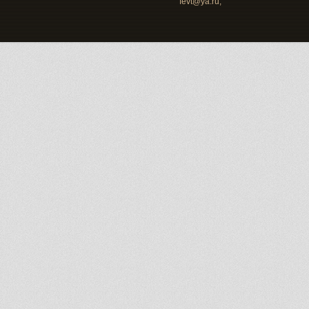
fevt@ya.ru;