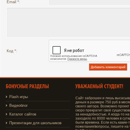
Email *:
Код *:
Flash игры
Сайт заброшен и лишь высасыв
деньги в размере 750 руб в меся
Видеоблог
своего автора. Возможно проект
скоро прекратит своё существо
Каталог сайтов
за ненадобностью. А когда-то на
заходило по 8000 человек в сутки
были времена. Если есть какие-
Презентации для школьников
пожелания/вопросы, пишите на v