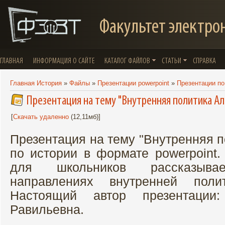
Факультет электро
ГЛАВНАЯ
ИНФОРМАЦИЯ О САЙТЕ
КАТАЛОГ ФАЙЛОВ
СТАТЬИ
СПРАВКА
Главная История
»
Файлы
»
Презентации powerpoint
»
Презентации по
Презентация на тему "Внутренняя политика Ал
[
Скачать удаленно
(12,11мб)]
Презентация на тему "Внутренняя п
по истории в формате powerpoint.
для школьников рассказыв
направлениях внутренней полит
Настоящий автор презентации
Равильевна.