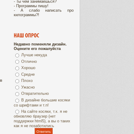
- Ты чем занимаешься?
- Программы пишу!
- А слабо написать про
килограммы?!
Недавно поменяли дизайн.
Оцените его пожалуйста
Лучше некуда
Отлично
Хорошо
Средне
в
Плохо
Ужасно
Отвратительно
В дизайне большие косяки
со шрифтами и т.п!
На сайте косяки, т.к. я не
обновляю браузер (нет
поддержки html5), а вы о таких
как я не позаботились