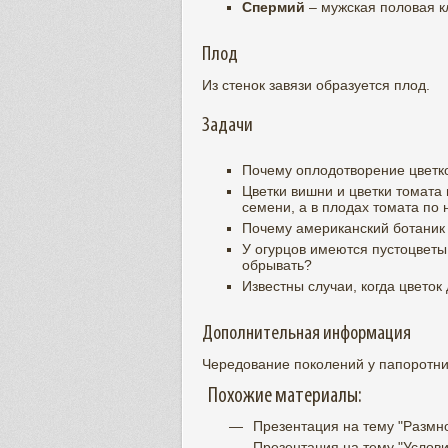
Спермий
– мужская половая к
Плод
Из стенок завязи образуется плод.
Задачи
Почему оплодотворение цветк
Цветки вишни и цветки томата
семени, а в плодах томата по 
Почему американский ботаник 
У огурцов имеются пустоцветы
обрывать?
Известны случаи, когда цветок
Дополнительная информация
Чередование поколений у папоротни
Похожие материалы:
Презентация на тему "Размн
Презентация на тему "Услов