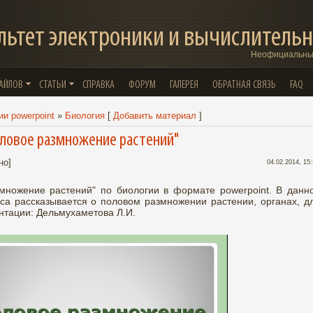
льтет электроники и вычислительн
Неофициальный
ФАЙЛОВ
СТАТЬИ
СПРАВКА
ФОРУМ
ГАЛЕРЕЯ
ОБРАТНАЯ СВЯЗЬ
FAQ
и powerpoint
»
Биология
[
Добавить материал
]
оловое размножение растений"
но]
04.02.2014, 15
множение растений" по биологии в формате powerpoint. В данн
са рассказывается о половом размножении растении, органах, д
нтации: Дельмухаметова Л.И.