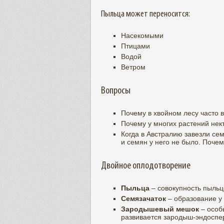
Пыльца может переносится:
Насекомыми
Птицами
Водой
Ветром
Вопросы
Почему в хвойном лесу часто 
Почему у многих растений нект
Когда в Австралию завезли сем
и семян у него не было. Поче
Двойное оплодотворение
Пыльца
– совокупность пыльц
Семязачаток
– образование у
Зародышевый мешок
– особ
развивается зародыш-эндоспе