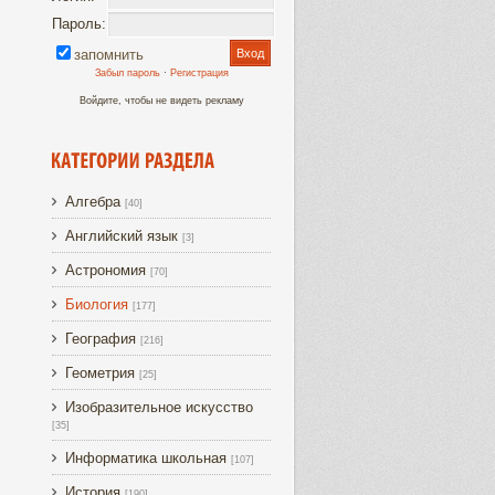
Пароль:
запомнить
Забыл пароль
·
Регистрация
Войдите, чтобы не видеть рекламу
Алгебра
[40]
Английский язык
[3]
Астрономия
[70]
Биология
[177]
География
[216]
Геометрия
[25]
Изобразительное искусство
[35]
Информатика школьная
[107]
История
[190]