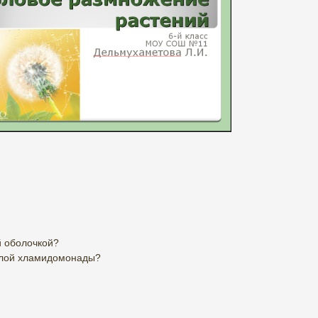
й оболочкой?
слой хламидомонады?