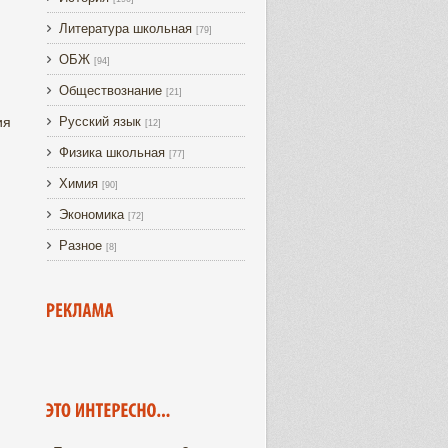
Литература школьная
[79]
ОБЖ
[94]
Обществознание
[21]
ия
Русский язык
[12]
Физика школьная
[77]
Химия
[90]
Экономика
[72]
Разное
[8]