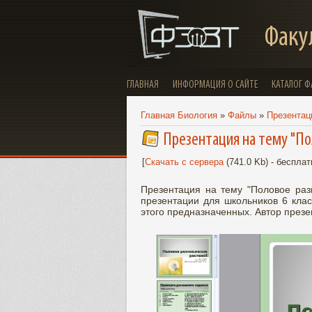
Факу
ГЛАВНАЯ
ИНФОРМАЦИЯ О САЙТЕ
КАТАЛОГ 
Главная Биология
»
Файлы
»
Презентаци
Презентация на тему "П
[
Скачать с сервера
(741.0 Kb) - бесплат
Презентация на тему "Половое раз
презентации для школьников 6 клас
этого предназначенных. Автор презе