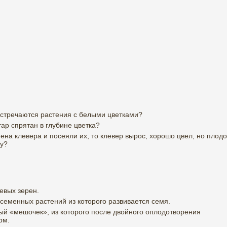
встречаются растения с белыми цветками?
ар спрятан в глубине цветка?
ена клевера и посеяли их, то клевер вырос, хорошо цвел, но плодо
му?
евых зерен.
 семенных растений из которого развивается семя.
ый «мешочек», из которого после двойного оплодотворения
рм.