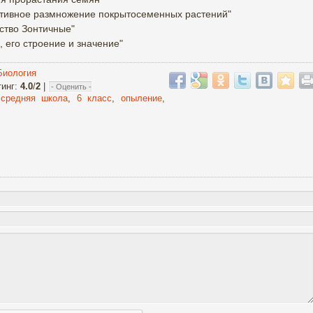
ативное размножение покрытосеменных растений"
ство Зонтичные"
, его строение и значение"
Биология
тинг
:
4.0
/
2
|
,
средняя школа
,
6 класс
,
опыление
,