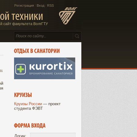
Регистрация
/
Вход
/
RSS
ой техники
 сайт факультета ВолгГТУ
:31
ой
ля
Круизы России
— проект
студента ФЭВТ
Логин: