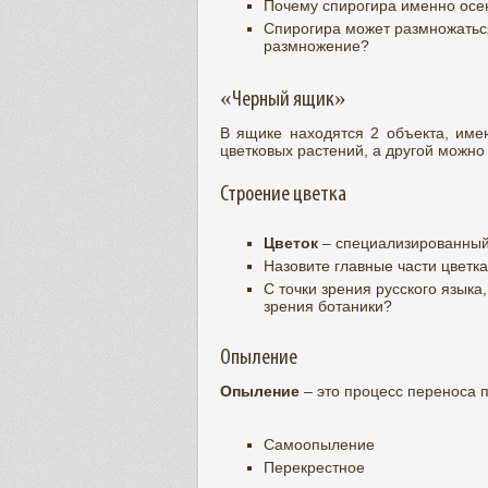
Почему спирогира именно осе
Спирогира может размножаться
размножение?
«Черный ящик»
В ящике находятся 2 объекта, име
цветковых растений, а другой можно 
Строение цветка
Цветок
– специализированный
Назовите главные части цветка
С точки зрения русского языка,
зрения ботаники?
Опыление
Опыление
– это процесс переноса 
Самоопыление
Перекрестное