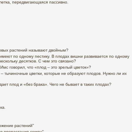
летка, передвигающаяся пассивно.
овых растений называют двойным?
 имеют по одному пестику. В плодах вишни развивается по одному
нескольку десятков. С чем это связано?
Имс говорил, что «плод – это зрелый цветок»?
 – тычиночные цветки, которые не образуют плодов. Нужно ли их
 дает плод и «без брака». Чего не бывает в таких плодах?
ка.
ожение растений"
ия прорастания семян"