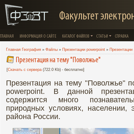
Факультет электро
ГЛАВНАЯ
ИНФОРМАЦИЯ О САЙТЕ
КАТАЛОГ ФАЙЛОВ
СТАТЬИ
СПРАВКА
Главная География
»
Файлы
»
Презентации powerpoint
»
Презентации 
Презентация на тему "Поволжье"
[
Скачать с сервера
(722.0 Kb) - бесплатно]
Презентация на тему "Поволжье" п
powerpoint. В данной презент
содержится много познавате
природных условиях, населении, 
района России.