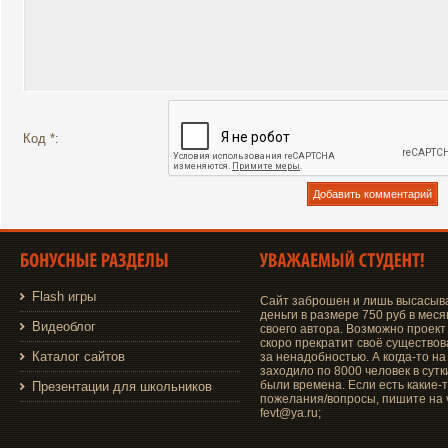
Код *:
Flash игры
Сайт заброшен и лишь высасыв
деньги в размере 750 руб в меся
Видеоблог
своего автора. Возможно проект
скоро прекратит своё существо
Каталог сайтов
за ненадобностью. А когда-то на
заходило по 8000 человек в сутки
были времена. Если есть какие-
Презентации для школьников
пожелания/вопросы, пишите на v
fevt@ya.ru;