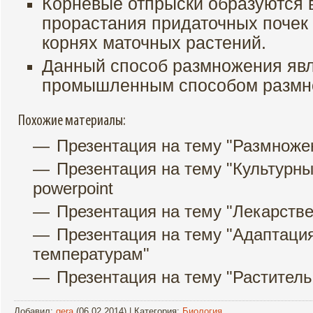
Корневые отпрыски образуются в
прорастания придаточных почек
корнях маточных растений.
Данный способ размножения яв
промышленным способом размн
Похожие материалы:
Презентация на тему "Размноже
Презентация на тему "Культурны
powerpoint
Презентация на тему "Адаптаци
температурам"
Презентация на тему "Раститель
Добавил
:
gera
(06.02.2014) |
Категория
:
Биология