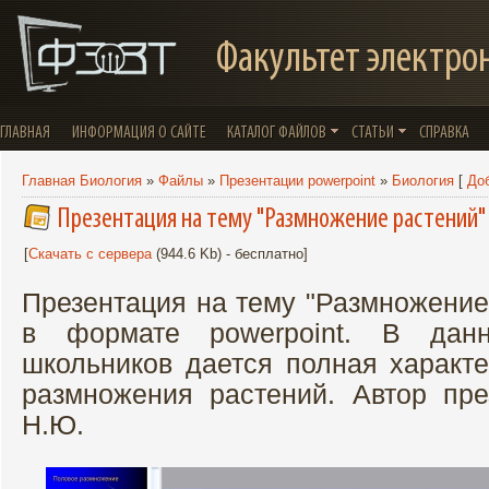
Факультет электро
ГЛАВНАЯ
ИНФОРМАЦИЯ О САЙТЕ
КАТАЛОГ ФАЙЛОВ
СТАТЬИ
СПРАВКА
Главная Биология
»
Файлы
»
Презентации powerpoint
»
Биология
[
До
Презентация на тему "Размножение растений"
[
Скачать с сервера
(944.6 Kb) - бесплатно]
Презентация на тему "Размножение
в формате powerpoint. В дан
школьников дается полная характе
размножения растений. Автор пре
Н.Ю.