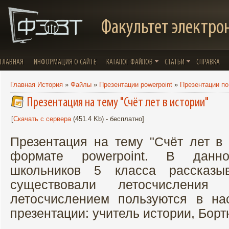
Факультет электро
ГЛАВНАЯ
ИНФОРМАЦИЯ О САЙТЕ
КАТАЛОГ ФАЙЛОВ
СТАТЬИ
СПРАВКА
Главная История
»
Файлы
»
Презентации powerpoint
»
Презентации по
Презентация на тему "Счёт лет в истории"
[
Скачать с сервера
(451.4 Kb) - бесплатно]
Презентация на тему "Счёт лет в 
формате powerpoint. В данн
школьников 5 класса рассказы
существовали летосчислен
летосчислением пользуются в на
презентации: учитель истории, Борт