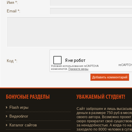
Имя *:
Email *:
Код *:
Flash игры
Сайт заброшен и лишь высасыв
деньги в размере 750 руб в меся
Видеоблог
своего автора. Возможно проект
скоро прекратит своё существо
Каталог сайтов
за ненадобностью. А когда-то на
заходило по 8000 человек в сутки