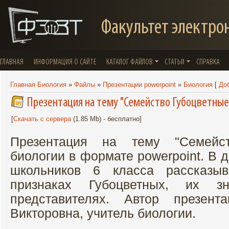
Факультет электро
ГЛАВНАЯ
ИНФОРМАЦИЯ О САЙТЕ
КАТАЛОГ ФАЙЛОВ
СТАТЬИ
СПРАВКА
Главная Биология
»
Файлы
»
Презентации powerpoint
»
Биология
[
До
Презентация на тему "Семейство Губоцветные
[
Скачать с сервера
(1.85 Mb) - бесплатно]
Презентация на тему "Семейс
биологии в формате powerpoint. В 
школьников 6 класса рассказыв
признаках Губоцветных, их з
представителях. Автор презент
Викторовна, учитель биологии.