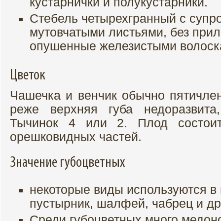
кустарнички и полукустарники.
Стебель четырехгранный с супр
мутовчатыми листьями, без прил
опушенные железистыми волоск
Цветок
Чашечка и венчик обычно пятичлен
реже верхняя губа недоразвита
Тычинок 4 или 2. Плод состои
орешковидных частей.
Значение губоцветных
некоторые виды используются в
пустырник, шалфей, чабрец и др
Среди губоцветных много медон