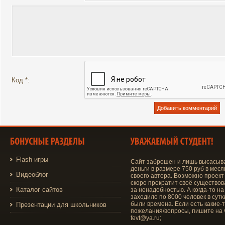
Код *:
Flash игры
Сайт заброшен и лишь высасыв
деньги в размере 750 руб в меся
Видеоблог
своего автора. Возможно проект
скоро прекратит своё существо
Каталог сайтов
за ненадобностью. А когда-то на
заходило по 8000 человек в сутки
были времена. Если есть какие-
Презентации для школьников
пожелания/вопросы, пишите на v
fevt@ya.ru;