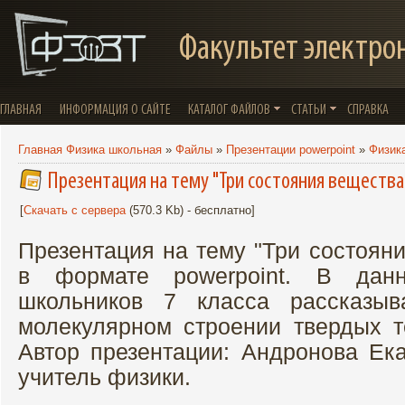
Факультет электро
ГЛАВНАЯ
ИНФОРМАЦИЯ О САЙТЕ
КАТАЛОГ ФАЙЛОВ
СТАТЬИ
СПРАВКА
Главная Физика школьная
»
Файлы
»
Презентации powerpoint
»
Физик
Презентация на тему "Три состояния вещества
[
Скачать с сервера
(570.3 Kb) - бесплатно]
Презентация на тему "Три состоян
в формате powerpoint. В дан
школьников 7 класса рассказыв
молекулярном строении твердых те
Автор презентации: Андронова Ек
учитель физики.