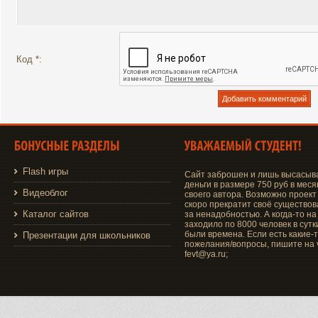
Код *:
Flash игры
Сайт заброшен и лишь высасыв
деньги в размере 750 руб в меся
Видеоблог
своего автора. Возможно проект
скоро прекратит своё существо
Каталог сайтов
за ненадобностью. А когда-то на
заходило по 8000 человек в сутки
были времена. Если есть какие-
Презентации для школьников
пожелания/вопросы, пишите на v
fevt@ya.ru;