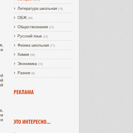
Литература школьная
[79]
ОБЖ
[94]
Обществознание
[21]
Русский язык
[12]
в,
Физика школьная
[77]
се
Химия
[90]
Экономика
[72]
Разное
[8]
ей
ий
ий
а,
им
се