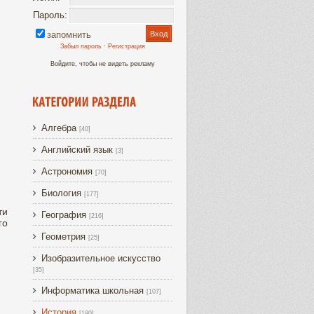
Пароль:
запомнить
Забыл пароль
·
Регистрация
Войдите, чтобы не видеть рекламу
Алгебра
[40]
Английский язык
[3]
Астрономия
[70]
Биология
[177]
ти
География
[216]
го
Геометрия
[25]
Изобразительное искусство
[35]
Информатика школьная
[107]
История
[190]