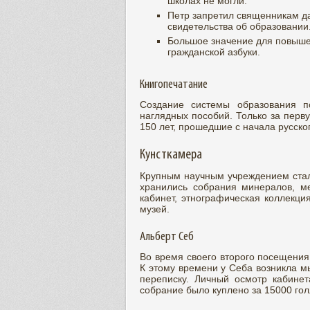
школах не могли.
Петр запретил священникам д
свидетельства об образовании
Большое значение для повыше
гражданской азбуки.
Книгопечатание
Создание системы образования по
наглядных пособий. Только за перву
150 лет, прошедшие с начала русско
Кунсткамера
Крупным научным учреждением стала
хранились собрания минералов, ме
кабинет, этнографическая коллекци
музей.
Альберт Себ
Во время своего второго посещения
К этому времени у Себа возникла м
переписку. Личный осмотр кабинет
собрание было куплено за 15000 гол