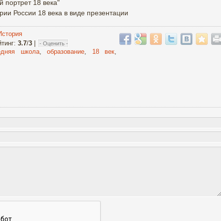
й портрет 18 века"
рии России 18 века в виде презентации
История
йтинг
:
3.7
/
3
|
едняя школа
,
образование
,
18 век
,