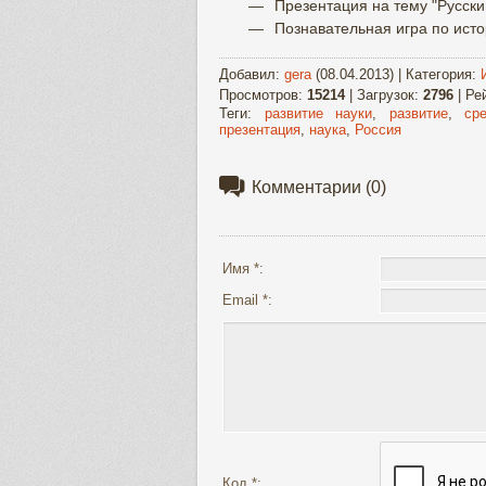
Презентация на тему "Русски
Познавательная игра по исто
Добавил
:
gera
(08.04.2013) |
Категория
:
Просмотров
:
15214
|
Загрузок
:
2796
|
Ре
Теги
:
развитие науки
,
развитие
,
ср
презентация
,
наука
,
Россия
Комментарии
(0)
Имя *:
Email *:
Код *: