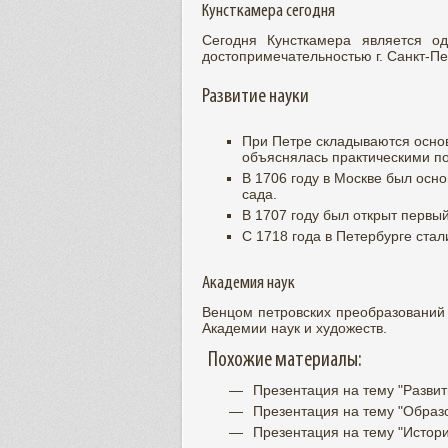
Кунсткамера сегодня
Сегодня Кунсткамера является о
достопримечательностью г. Санкт
Развитие науки
При Петре складываются основ
объяснялась практическими п
В 1706 году в Москве был осн
сада.
В 1707 году был открыт первый
С 1718 года в Петербурге ста
Академия наук
Венцом петровских преобразований 
Академии наук и художеств.
Похожие материалы:
Презентация на тему "Развит
Презентация на тему "Образо
Презентация на тему "Истори