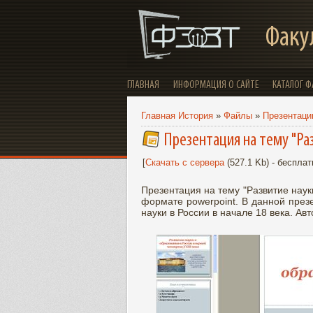
Факу
ГЛАВНАЯ
ИНФОРМАЦИЯ О САЙТЕ
КАТАЛОГ 
Главная История
»
Файлы
»
Презентации
Презентация на тему "Раз
[
Скачать с сервера
(527.1 Kb) - бесплат
Презентация на тему "Развитие науки
формате powerpoint. В данной през
науки в России в начале 18 века. Ав