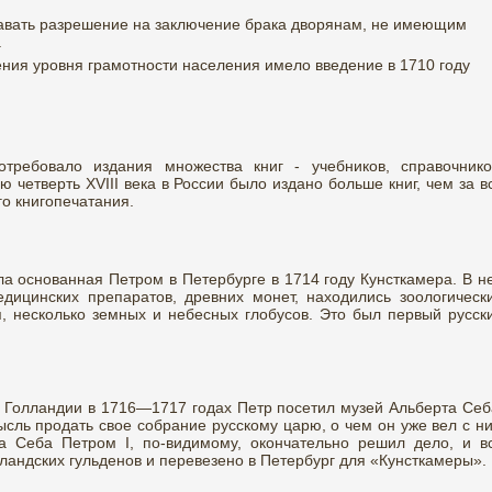
авать разрешение на заключение брака дворянам, не имеющим
.
ния уровня грамотности населения имело введение в 1710 году
требовало издания множества книг - учебников, справочнико
ю четверть XVIII века в России было издано больше книг, чем за в
го книгопечатания.
 основанная Петром в Петербурге в 1714 году Кунсткамера. В н
дицинских препаратов, древних монет, находились зоологическ
я, несколько земных и небесных глобусов. Это был первый русск
 Голландии в 1716—1717 годах Петр посетил музей Альберта Себ
ысль продать свое собрание русскому царю, о чем он уже вел с н
а Себа Петром I, по-видимому, окончательно решил дело, и в
ландских гульденов и перевезено в Петербург для «Кунсткамеры».