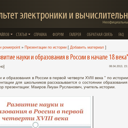
льтет электроники и вычислительн
Неофициальный
ФАЙЛОВ
СТАТЬИ
СПРАВКА
ФОРУМ
ГАЛЕРЕЯ
ОБРАТНАЯ СВЯЗЬ
FAQ
 powerpoint
»
Презентации по истории
[
Добавить материал
]
витие науки и образования в России в начале 18 века
но]
08.04.2013, 15
 и образования в России в первой четверти XVIII века " по истории
ентации для школьников рассказывается о состоянии образования
тор презентации: Маиров Лиуан Русланович, учитель истории.