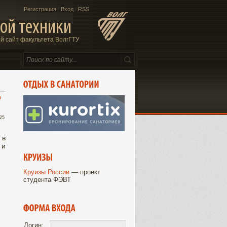
Регистрация
/
Вход
/
RSS
ой техники
 сайт факультета ВолгГТУ
"
:25
 в
 и
Круизы России
— проект
студента ФЭВТ
Логин: