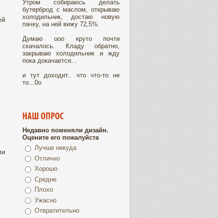
Утром собираюсь делать
бутерброд с маслом, открываю
холодильник, достаю новую
ей
пачку, на ней вижу 72,5%.
Думаю ооо круто почти
скачалось. Кладу обратно,
закрываю холодильник и жду
пока докачается...
и тут доходит.. что что-то не
то...0о
.
Недавно поменяли дизайн.
Оцените его пожалуйста
Лучше некуда
ии
Отлично
Хорошо
Средне
Плохо
Ужасно
Отвратительно