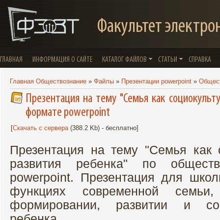
Факультет электро
ГЛАВНАЯ
ИНФОРМАЦИЯ О САЙТЕ
КАТАЛОГ ФАЙЛОВ
СТАТЬИ
СПРАВКА
Главная Обществознание
»
Файлы
»
Презентации powerpoint
»
Общес
Презентация на тему "Семья как социокульту
формате powerpoint
[
Скачать с сервера
(388.2 Kb) - бесплатно]
Презентация на тему "Семья как 
развития ребенка" по общест
powerpoint. Презентация для школ
функциях современной семь
формировании, развитии и со
ребенка.