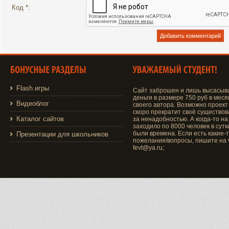
Код *:
Flash игры
Сайт заброшен и лишь высасыв
деньги в размере 750 руб в меся
Видеоблог
своего автора. Возможно проект
скоро прекратит своё существо
Каталог сайтов
за ненадобностью. А когда-то на
заходило по 8000 человек в сутки
были времена. Если есть какие-
Презентации для школьников
пожелания/вопросы, пишите на v
fevt@ya.ru;