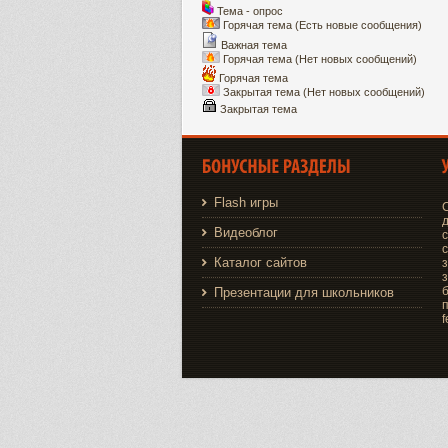
Тема - опрос
Горячая тема (Есть новые сообщения)
Важная тема
Горячая тема (Нет новых сообщений)
Горячая тема
Закрытая тема (Нет новых сообщений)
Закрытая тема
Flash игры
д
Видеоблог
Каталог сайтов
з
з
Презентации для школьников
f