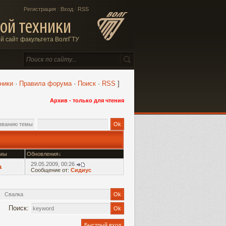
Регистрация
/
Вход
/
RSS
ой техники
 сайт факультета ВолгГТУ
ники
·
Правила форума
·
Поиск
·
RSS
]
Архив - только для чтения
емы
Обновления
↓
29.05.2009, 00:26
а
Сообщение от:
Сидиус
Поиск: