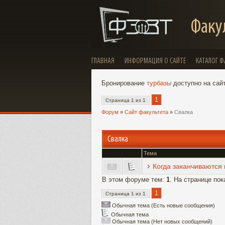
Факу
ГЛАВНАЯ
ИНФОРМАЦИЯ О САЙТЕ
КАТАЛОГ 
Бронирование
турбазы
доступно на сайте
1
Страница
1
из
1
Форум
»
Сайт факультета
»
Свалка
Свалка
Тема
Когда заканчиваются
В этом форуме тем:
1
. На странице по
1
Страница
1
из
1
Обычная тема (Есть новые сообщения)
Обычная тема
Обычная тема (Нет новых сообщений)