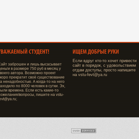
Если вдруг кто-то хочет привести
Сайт заброшен и лишь высасывает
сайт в порядок, с удовольствием
еньги в размере 750 руб в месяц у
отдам доступы, просто напишите
своего автора. Возможно проект
на vstu-fevt@ya.ru
скоро прекратит своё существование
а ненадобностью. А когда-то на него
аходило по 8000 человек в сутки. Эх,
были времена. Если есть какие-то
пожелания/вопросы, пишите на vstu-
evt@ya.ru;