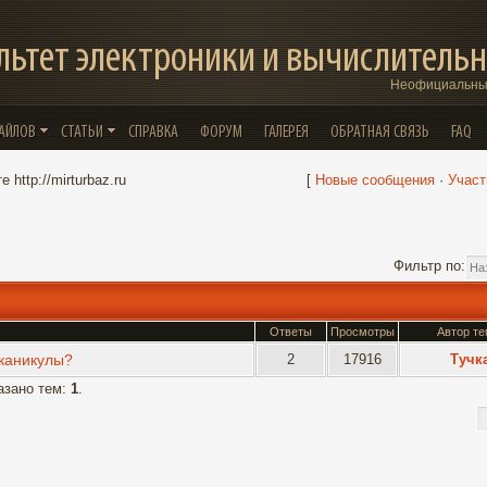
льтет электроники и вычислительн
Неофициальный
ФАЙЛОВ
СТАТЬИ
СПРАВКА
ФОРУМ
ГАЛЕРЕЯ
ОБРАТНАЯ СВЯЗЬ
FAQ
 http://mirturbaz.ru
[
Новые сообщения
·
Участ
Фильтр по:
Ответы
Просмотры
Автор т
 каникулы?
2
17916
Тучк
казано тем:
1
.