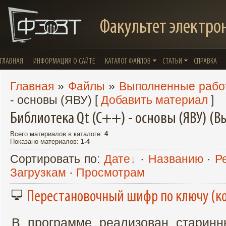
Факультет электро
ГЛАВНАЯ
ИНФОРМАЦИЯ О САЙТЕ
КАТАЛОГ ФАЙЛОВ
СТАТЬИ
СПРАВКА
Главная
»
Файлы
»
Выполненные рабо
- основы (ЯВУ)
[
Добавить материал
]
Библиотека Qt (C++) - основы (ЯВУ) (
Всего материалов в каталоге
:
4
Показано материалов
:
1-4
Сортировать по
:
Дате
·
Названию
·
Р
Загрузкам
·
Просмотрам
Перестановочный шифр по ключу (к
В программе реализован старин