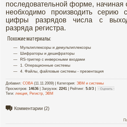
последовательной форме, начиная с
необходимо производить серию с
цифры разрядов числа с выход
разряда регистра.
Похожие материалы:
Мультиплексоры и демультиплексоры
Шифраторы и дешифраторы
RS-триггер с инверсными входами
1. Операционные системы
4. Файлы, файловые системы - презентация
Добавил
:
COBA
(11.11.2009) |
Категория
:
ЭВМ и системы
Просмотров
:
14636
|
Загрузок
:
2241
|
Рейтинг
:
5.0
/
3
|
Теги
:
лекция
,
Регистр
,
ЭВМ
Комментарии
(2)
П