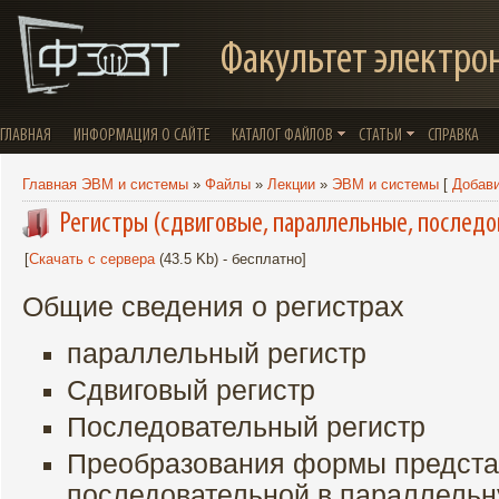
Факультет электро
ГЛАВНАЯ
ИНФОРМАЦИЯ О САЙТЕ
КАТАЛОГ ФАЙЛОВ
СТАТЬИ
СПРАВКА
Главная ЭВМ и системы
»
Файлы
»
Лекции
»
ЭВМ и системы
[
Добави
Регистры (сдвиговые, параллельные, послед
[
Скачать с сервера
(43.5 Kb) - бесплатно]
Общие сведения о регистрах
параллельный регистр
Сдвиговый регистр
Последовательный регистр
Преобразования формы предста
последовательной в параллель