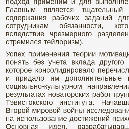
подход применим и для выполняе
Главным является тщательный
содержания рабочих заданий для
сотрудникам обязанности, ко
вследствие чрезмерного разделе
стремился тейлоризм).
Успех применения теории мотиваци
понять без учета вклада другого 
которое консолидировало перечи
и придало им дополнительные 
социально-культурном направлен
результатах новаторских работ гру
Тэвистокского института. Нача
Второй мировой войны исследован
на использование достижений псих
Основная идея, разрабатывав