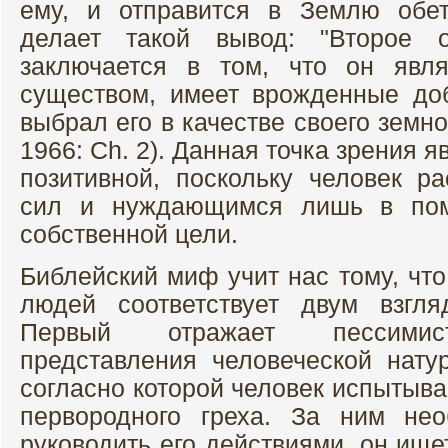
ему, и отправится в Землю обет
делает такой вывод: "Второе о
заключается в том, что он явля
существом, имеет врожденные доб
выбрал его в качестве своего земно
1966: Сh. 2). Данная точка зрения 
позитивной, поскольку человек р
сил и нуждающимся лишь в по
собственной цели.
Библейский миф учит нас тому, чт
людей соответствует двум взгля
Первый отражает пессимис
представления человеческой натур
согласно которой человек испытыва
первородного греха. За ним не
руководить его действиями, он ище