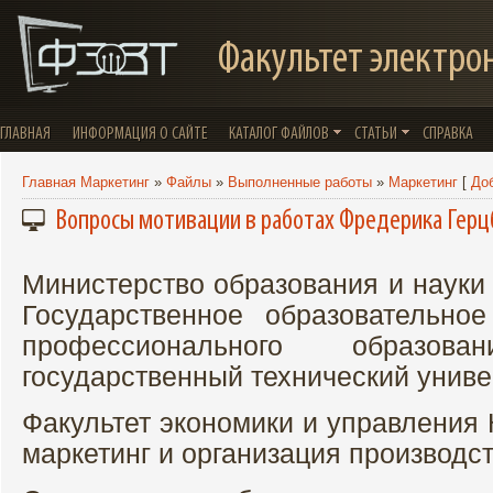
Факультет электро
ГЛАВНАЯ
ИНФОРМАЦИЯ О САЙТЕ
КАТАЛОГ ФАЙЛОВ
СТАТЬИ
СПРАВКА
Главная Маркетинг
»
Файлы
»
Выполненные работы
»
Маркетинг
[
До
Вопросы мотивации в работах Фредерика Герц
Министерство образования и науки
Государственное образовательно
профессионального образован
государственный технический униве
Факультет экономики и управления
маркетинг и организация производс