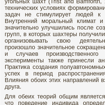
угольных шахт (Trist and Bamforth
технических условиях формирован
задач не стимулирует людей к о
Внутренний моральный климат и
значительно улучшились после со
групп, в которых шахтеры получил
организовывать свою деятель
произошло значительное сокращени
и случаев производственного 
эксперименты также принесли ан
Практика создания полуавтономны
успех в период распространени
Влияния обоих этих направлений в
друга.
Для обеих теорий общим является
что поведение индивида опреде