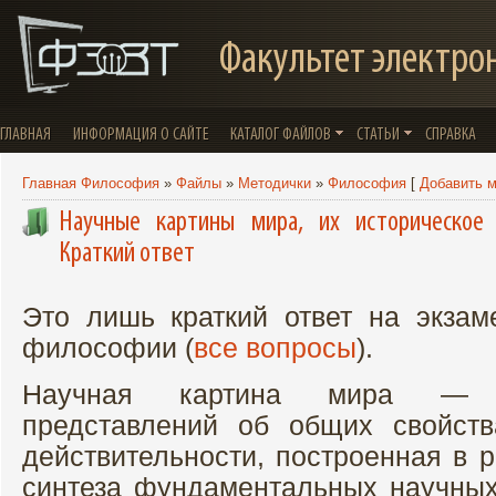
Факультет электро
ГЛАВНАЯ
ИНФОРМАЦИЯ О САЙТЕ
КАТАЛОГ ФАЙЛОВ
СТАТЬИ
СПРАВКА
Главная Философия
»
Файлы
»
Методички
»
Философия
[
Добавить 
Научные картины мира, их историческое 
Краткий ответ
Это лишь краткий ответ на экза
философии (
все вопросы
).
Научная картина мира — ц
представлений об общих свойств
действительности, построенная в 
синтеза фундаментальных научных