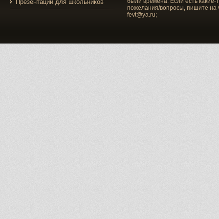
были времена. Если есть какие-
Презентации для школьников
пожелания/вопросы, пишите на v
fevt@ya.ru;