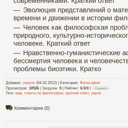
современниками. Краткий ответ
Эволюция представлений о мате
времени и движении в истории фил
Человек как философская проб
природного, культурно-историческог
человеке. Краткий ответ
Нравственно-гуманистические а
бессмертия человека и человечест
проблемы биоэтики. Кратко
Добавил
:
mauzer
(04.02.2012) |
Категория
:
Философия
Просмотров
:
10526
|
Загрузок
:
0
|
Рейтинг
:
0.0
/
0
|
Теги
:
мир
,
ответы по философии
,
краткий ответ
,
наука
Комментарии
(0)