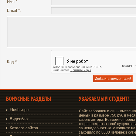
Имя *:
Email *:
Код *:
Flash игры
Сайт заброшен и лишь высасыв
деньги в размере 750 руб в меся
Видеоблог
своего автора. Возможно проект
скоро прекратит своё существо
Каталог сайтов
за ненадобностью. А когда-то на
заходило по 8000 человек в сутки