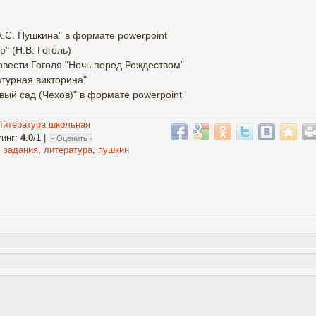
.С. Пушкина" в формате powerpoint
" (Н.В. Гоголь)
овести Гоголя "Ночь перед Рождеством"
турная викторина"
ый сад (Чехов)" в формате powerpoint
Литература школьная
тинг
:
4.0
/
1
|
,
задания
,
литература
,
пушкин