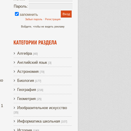
Пароль:
запомнить
Забыл пароль
·
Регистрация
Войдите, чтобы не видеть рекламу
Алгебра
[40]
Английский язык
[3]
Астрономия
[70]
ко
Биология
[177]
География
[216]
Геометрия
[25]
 1
Изобразительное искусство
[35]
Информатика школьная
[107]
История
[190]