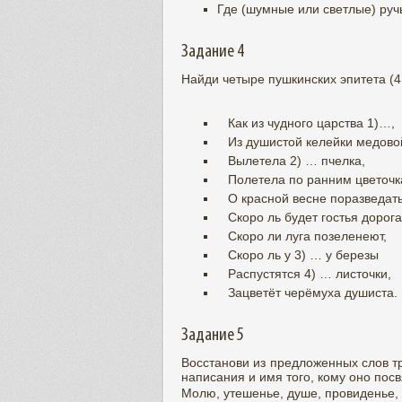
Где (шумные или светлые) ручь
Задание 4
Найди четыре пушкинских эпитета (4
Как из чудного царства 1)…,
Из душистой келейки медово
Вылетела 2) … пчелка,
Полетела по ранним цветоч
О красной весне поразведать
Скоро ль будет гостья дорога
Скоро ли луга позеленеют,
Скоро ль у 3) … у березы
Распустятся 4) … листочки,
Зацветёт черёмуха душиста.
Задание 5
Восстанови из предложенных слов тр
написания и имя того, кому оно посв
Молю, утешенье, душе, провиденье, св