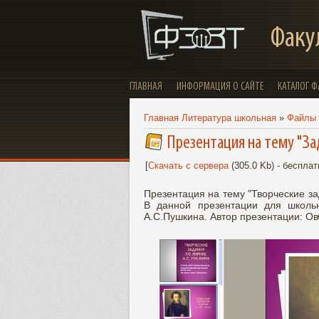
Факу
ГЛАВНАЯ
ИНФОРМАЦИЯ О САЙТЕ
КАТАЛОГ 
Главная Литература школьная
»
Файлы
Презентация на тему "За
[
Скачать с сервера
(305.0 Kb) - бесплат
Презентация на тему "Творческие за
В данной презентации для школьн
А.С.Пушкина. Автор презентации: Ов