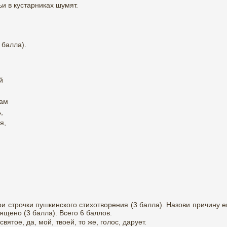
и в кустарниках шумят.
 балла).
й
кам
,
я,
и строчки пушкинского стихотворения (3 балла). Назови причину е
ящено (3 балла). Всего 6 баллов.
ятое, да, мой, твоей, то же, голос, дарует.