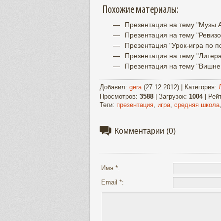
Похожие материалы:
Презентация на тему "Музы А
Презентация на тему "Ревизор
Презентация "Урок-игра по п
Презентация на тему "Литера
Презентация на тему "Вишнев
Добавил
:
gera
(27.12.2012) |
Категория
:
Просмотров
:
3588
|
Загрузок
:
1004
|
Рей
Теги
:
презентация
,
игра
,
средняя школа
Комментарии
(0)
Имя *:
Email *: