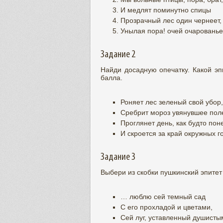
И медлят поминутно спицы
Прозрачный лес один чернеет,
Унылая пора! очей очарованье
Задание 2
Найди досадную опечатку. Какой эп
балла.
Роняет лес зеленый свой убор,
Сребрит мороз увянувшее пол
Проглянет день, как будто пон
И скроется за край 
Задание 3
Выбери из скобки пушкинский эпитет 
… люблю сей темный сад
С его прохладой и цветами,
Сей луг, уставленный душисты