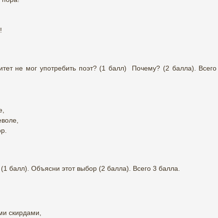
!
итет не мог употребить поэт? (1 балл) Почему? (2 балла). Всего
е,
еволе,
окружных гор.
(1 балл). Объясни этот выбор (2 балла). Всего 3 балла.
ми скирдами,