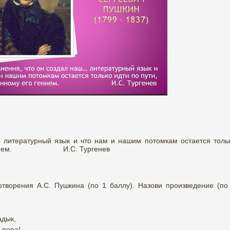
 литературный язык и что нам и нашим потомкам остается толь
его гением. И.С. Тургенев
отворения А.С. Пушкина (по 1 баллу). Назови произведение (по
адык,
 пора!