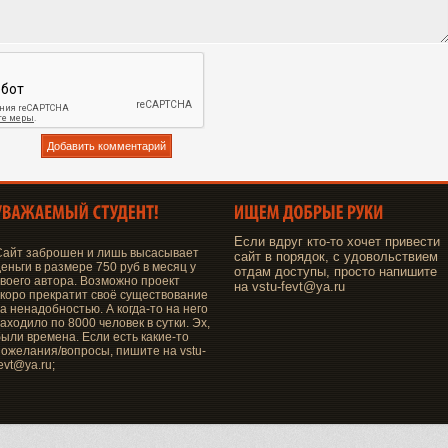
Если вдруг кто-то хочет привести
Сайт заброшен и лишь высасывает
сайт в порядок, с удовольствием
еньги в размере 750 руб в месяц у
отдам доступы, просто напишите
своего автора. Возможно проект
на vstu-fevt@ya.ru
скоро прекратит своё существование
а ненадобностью. А когда-то на него
аходило по 8000 человек в сутки. Эх,
были времена. Если есть какие-то
пожелания/вопросы, пишите на vstu-
evt@ya.ru;