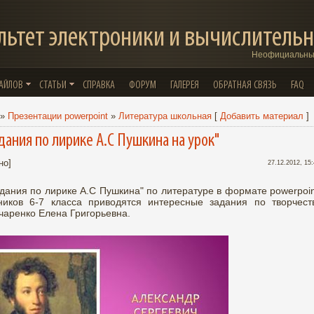
льтет электроники и вычислительн
Неофициальный
ФАЙЛОВ
СТАТЬИ
СПРАВКА
ФОРУМ
ГАЛЕРЕЯ
ОБРАТНАЯ СВЯЗЬ
FAQ
»
Презентации powerpoint
»
Литература школьная
[
Добавить материал
]
дания по лирике А.С Пушкина на урок"
но]
27.12.2012, 15
дания по лирике А.С Пушкина" по литературе в формате powerpoin
иков 6-7 класса приводятся интересные задания по творчест
чаренко Елена Григорьевна.