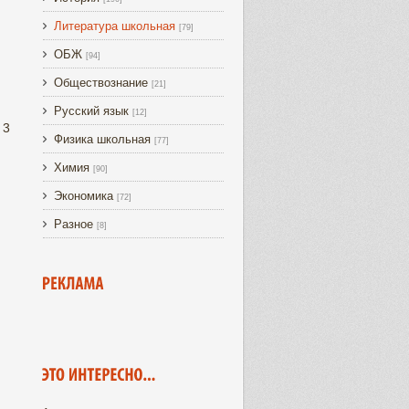
Литература школьная
[79]
ОБЖ
[94]
Обществознание
[21]
Русский язык
[12]
 3
Физика школьная
[77]
Химия
[90]
Экономика
[72]
Разное
[8]