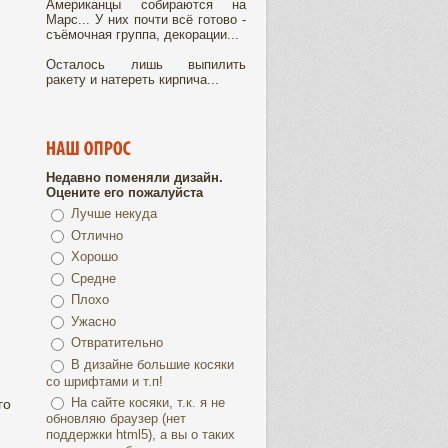
Американцы собираются на
Марс... У них почти всё готово -
съёмочная группа, декорации...
Осталось лишь выпилить
ракету и натереть кирпича...
Недавно поменяли дизайн.
Оцените его пожалуйста
Лучше некуда
Отлично
Хорошо
Средне
Плохо
Ужасно
Отвратительно
В дизайне большие косяки
со шрифтами и т.п!
На сайте косяки, т.к. я не
го
обновляю браузер (нет
поддержки html5), а вы о таких