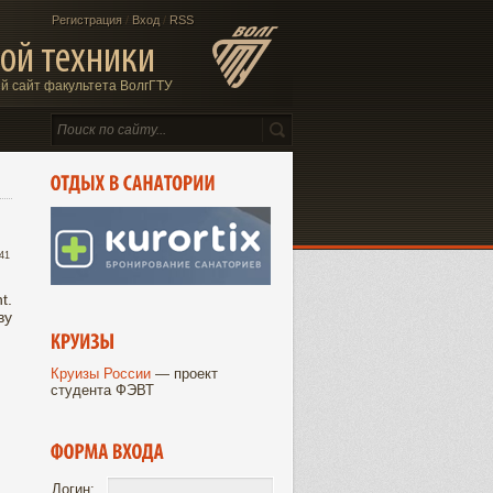
Регистрация
/
Вход
/
RSS
ой техники
 сайт факультета ВолгГТУ
:41
t.
ву
Круизы России
— проект
студента ФЭВТ
Логин: