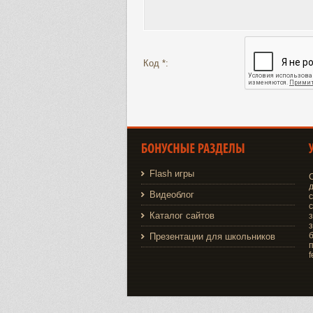
Код *:
Flash игры
д
Видеоблог
Каталог сайтов
з
з
Презентации для школьников
f