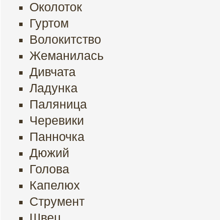
Околоток
Гуртом
Волокитство
Жеманилась
Дивчата
Ладунка
Паляница
Черевики
Панночка
Дюжий
Голова
Капелюх
Струмент
Швец