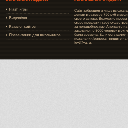
Flash игры
Сайт заброшен и лишь высасыв
деньги в размере 750 руб в меся
Видеоблог
своего автора. Возможно проект
скоро прекратит своё существо
Каталог сайтов
за ненадобностью. А когда-то на
заходило по 8000 человек в сутки
были времена. Если есть какие-
Презентации для школьников
пожелания/вопросы, пишите на v
fevt@ya.ru;