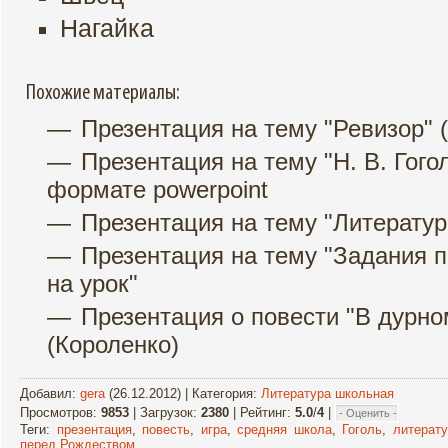
Нагайка
Похожие материалы:
Презентация на тему "Ревизор" (
Презентация на тему "Н. В. Гого
формате powerpoint
Презентация на тему "Литератур
Презентация на тему "Задания 
на урок"
Презентация о повести "В дурн
(Короленко)
Добавил
:
gera
(26.12.2012) |
Категория
:
Литература школьная
Просмотров
:
9853
|
Загрузок
:
2380
|
Рейтинг
:
5.0
/
4
|
Теги
:
презентация
,
повесть
,
игра
,
средняя школа
,
Гоголь
,
литерату
перед Рождеством