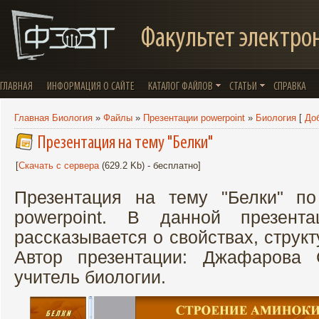
Факультет электро
ГЛАВНАЯ
ИНФОРМАЦИЯ О САЙТЕ
КАТАЛОГ ФАЙЛОВ
СТАТЬИ
СПРАВКА
Главная Биология
»
Файлы
»
Презентации powerpoint
»
Биология
[
До
Презентация на тему "Белки"
[
Скачать с сервера
(629.2 Kb) - бесплатно]
Презентация на тему "Белки" п
powerpoint. В данной презент
рассказывается о свойствах, струк
Автор презентации: Джафарова 
учитель биологии.