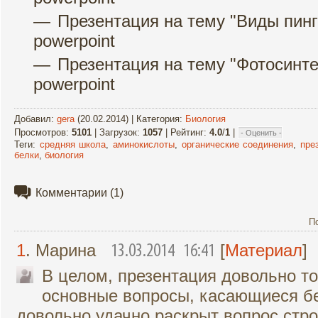
Презентация на тему "Виды пин
powerpoint
Презентация на тему "Фотосинте
powerpoint
Добавил
:
gera
(20.02.2014) |
Категория
:
Биология
Просмотров
:
5101
|
Загрузок
:
1057
|
Рейтинг
:
4.0
/
1
|
Теги
:
средняя школа
,
аминокислоты
,
органические соединения
,
пре
белки
,
биология
Комментарии
(1)
П
1
. Марина
[
Материал
]
13.03.2014 16:41
В целом, презентация довольно т
основные вопросы, касающиеся бе
довольно удачно раскрыт вопрос стро