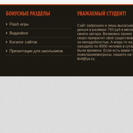
Flash игры
Сайт заброшен и лишь высасыв
деньги в размере 750 руб в меся
Видеоблог
своего автора. Возможно проект
скоро прекратит своё существо
Каталог сайтов
за ненадобностью. А когда-то на
заходило по 8000 человек в сутки
были времена. Если есть какие-
Презентации для школьников
пожелания/вопросы, пишите на v
fevt@ya.ru;