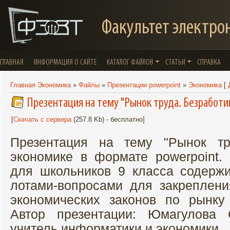
Факультет электро
ГЛАВНАЯ
ИНФОРМАЦИЯ О САЙТЕ
КАТАЛОГ ФАЙЛОВ
СТАТЬИ
СПРАВКА
Главная Экономика
»
Файлы
»
Презентации powerpoint
»
Экономика
[
Презентация на тему "Рынок труда. Безработи
[
Скачать с сервера
(257.8 Kb) - бесплатно]
Презентация на тему "Рынок тр
экономике в формате powerpoint.
для школьников 9 класса содержи
лотами-вопросами для закреплен
экономических законов по рынку
Автор презентации: Юмагулова 
учитель информатики и экономики.