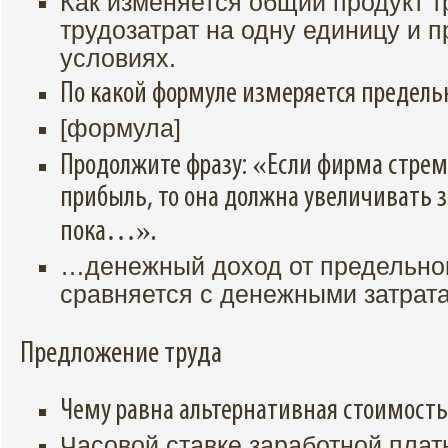
Как изменяется общий продукт т
трудозатрат на одну единицу и 
условиях.
По какой формуле измеряется предель
[формула]
Продолжите фразу: «Если фирма стре
прибыль, то она должна увеличивать за
пока…».
…денежный доход от предельног
сравняется с денежными затрат
Предложение труда
Чему равна альтернативная стоимость 
Часовой ставке заработной плат