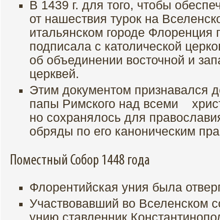
В 1439 г. для того, чтобы обесп
от нашествия турок на Вселенск
итальянском городе Флоренция 
подписала с католической церк
об объединении восточной и зап
церквей.
Этим документом признавался до
папы Римского над всеми хрис
но сохранялось для православи
обряды по его каноническим пр
Поместный Собор 1448 года
Флорентийская уния была отверг
Участвовавший во Вселенском с
унию ставленник Константинопо