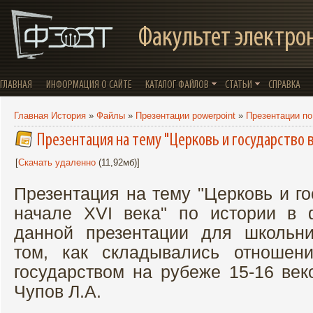
Факультет электро
ГЛАВНАЯ
ИНФОРМАЦИЯ О САЙТЕ
КАТАЛОГ ФАЙЛОВ
СТАТЬИ
СПРАВКА
Главная История
»
Файлы
»
Презентации powerpoint
»
Презентации по
Презентация на тему "Церковь и государство в 
[
Скачать удаленно
(11,92мб)]
Презентация на тему "Церковь и го
начале XVI века" по истории в 
данной презентации для школьни
том, как складывались отношен
государством на рубеже 15-16 век
Чупов Л.А.