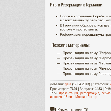
Итоги Реформации в Германии.
После многолетней борьбы и ча
в своих землях ту религию, ко
В Германии образовались две г
востоке – протестанты.
Реформация перешагнула гран
Похожие материалы:
Презентация на тему "Рефор
Презентация на тему "Церковь
Презентация на тему "Герма
Презентация на тему "Личнос
Презентация на тему "Франци
Добавил
:
gera
(17.04.2013) |
Категория
:
Просмотров
:
7629
|
Загрузок
:
1483
|
Рей
Теги
:
презентация
,
реформация
,
герма
история
,
16 век
,
Мартин Лютер
Комментарии
(0)