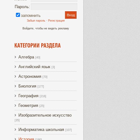
Пароль:
запомнить
Забыл пароль
·
Регистрация
Войдите, чтобы не видеть рекламу
Алгебра
[40]
Английский язык
[3]
Астрономия
[70]
Биология
[177]
География
[216]
Геометрия
[25]
Изобразительное искусство
[35]
Информатика школьная
[107]
История
[190]