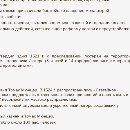
ери.
 князья присваивали богатейшие владения монастырей.
ать события.
нного течения, пытался опереться на князей и городские власти.
ельных действий, связывающие реформу церкви с переустройств
вердил эдикт 1521 г. о преследовании лютеран на территор
т сторонники Лютера (5 князей и 14 городов) заявили императо
ть протестантами.
ил Томас Мюнцер. В 1524 г. распространилось «Статейное
нам предлагалось отказаться от своих привилегий и начать жить и
С несогласными жестоко расправлялись.
силы князей штурмом взяли укреплённый лагерь восставших у
был казнён и Томас Мюнцер.
гибло около 100 тыс. человек