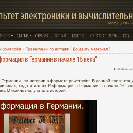
льтет электроники и вычислительн
Неофициальный
ФАЙЛОВ
СТАТЬИ
СПРАВКА
ФОРУМ
ГАЛЕРЕЯ
ОБРАТНАЯ СВЯЗЬ
FAQ
 powerpoint
»
Презентации по истории
[
Добавить материал
]
формация в Германии в начале 16 века"
17.04.2013, 11
 Германии" по истории в формате powerpoint. В данной презентац
ричинах, ходе и итогах Реформации в Германии в начале 16 век
ина Михайловна, учитель истории.