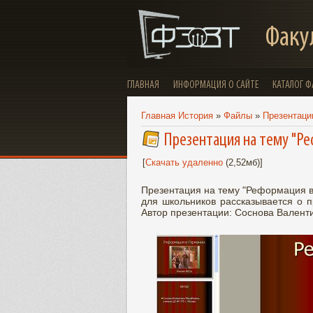
Факу
ГЛАВНАЯ
ИНФОРМАЦИЯ О САЙТЕ
КАТАЛОГ 
Главная История
»
Файлы
»
Презентации
Презентация на тему "Ре
[
Скачать удаленно
(2,52мб)]
Презентация на тему "Реформация в
для школьников рассказывается о п
Автор презентации: Соснова Валент