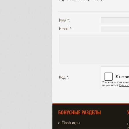
Имя *:
Email *:
Код *:
Flash игры
д