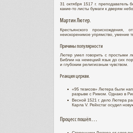
31 октября 1517 г. преподаватель 
какие-то листы бумаги к дверям неб
Мартин Лютер.
Крестьянского происхождения, 
неискоренимое упрямство, умение тв
Причины популярности
Лютер умел говорить с простыми л
Библии на немецкий язык до сих по
и глубоким религиозным чувством.
Реакция церкви.
«95 тезисов» Лютера были на
разрыве с Римом. Однако в Рим
Весной 1521 г. дело Лютера р
Карла V. Рейхстаг осудил нову
Процесс пошёл…
Сторонники Лютера от слов пе