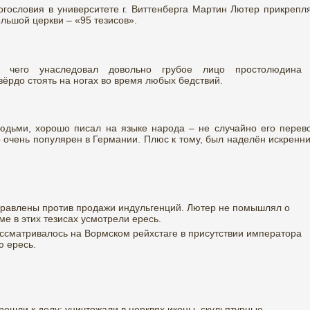
богословия в университете г. Виттенберга Мартин Лютер прикрепл
ольшой церкви – «95 тезисов».
от чего унаследовал довольно грубое лицо простолюдина
ёрдо стоять на ногах во время любых бедствий.
юдьми, хорошо писал на языке народа – не случайно его перев
р очень популярен в Германии. Плюс к тому, был наделён искренн
правлены против продажи индульгенций. Лютер не помышлял о
е в этих тезисах усмотрели ересь.
ассматривалось на Вормском рейхстаге в присутствии императора
ю ересь.
решли к делу: уничтожали в церквях иконы, скульптурные