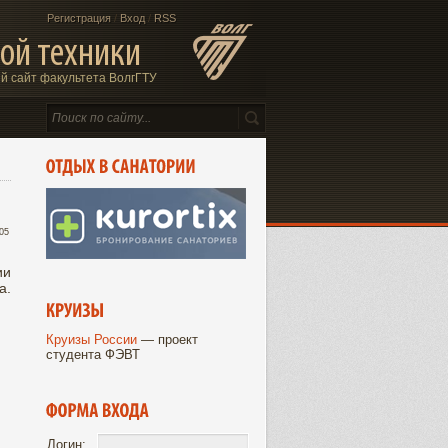
Регистрация
/
Вход
/
RSS
ой техники
 сайт факультета ВолгГТУ
:05
ии
а.
Круизы России
— проект
студента ФЭВТ
Логин: