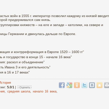
стых войн в 1555 г. император позволил каждому из князей вводит
торой придерживался сам князь.
руппировки княжеств – на юге и западе – католики, на севере и
ицы Германии и двинулась дальше по Европе.
мация и контрреформация в Европе 1520 – 1600 гг"
 и государство в конце 15 - начале 16 века"
ния: раскол и объединение"
ть Ивана 3 и его деятельность"
я в 16 и 17 веках"
История
тинг
:
5.0
/
1
|
ния
,
средняя школа
,
начало 16 века
,