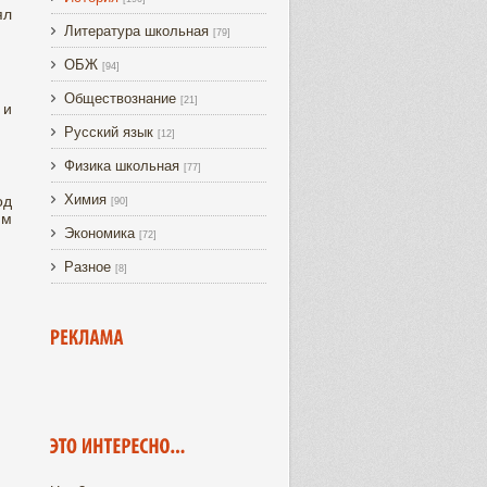
ял
Литература школьная
[79]
ОБЖ
[94]
Обществознание
[21]
 и
Русский язык
[12]
Физика школьная
[77]
Химия
од
[90]
им
Экономика
[72]
Разное
[8]