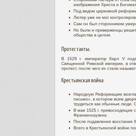
изображения Христа и Богомат
Под видом церковной реформы
Лютер уже не мог контролиров
Сам он был сторонником умере
Но были и приверженцы решит
общества в целом.
Протестанты.
В 1529 г. император Карл V подт
Священной Римской империи, в отве
протест, после чего их стали называ
Крестьянская война
Народную Реформацию возглав
письмо», в котором всем дворя
трудиться как обычные люди. 
В мае 1525 г. превосходящие 
Франкенхаузена.
После подавления восстания 
Всего в Крестьянской войне по