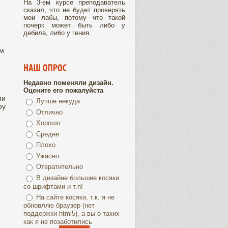
На 3-ем курсе преподаватель
сказал, что не будет проверять
мои лабы, потому что такой
почерк может быть либо у
дебила, либо у гения.
ом
Недавно поменяли дизайн.
Оцените его пожалуйста
ии
Лучше некуда
ру
Отлично
Хорошо
Средне
Плохо
Ужасно
Отвратительно
В дизайне большие косяки
со шрифтами и т.п!
На сайте косяки, т.к. я не
обновляю браузер (нет
поддержки html5), а вы о таких
как я не позаботились