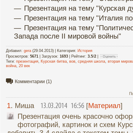
Презентация на тему "Курская д
Презентация на тему "Италия п
Презентация на тему "Политичес
Запада после II мировой войны"
Добавил
:
gera
(29.04.2013) |
Категория
:
История
Просмотров
:
5671
|
Загрузок
:
1693
|
Рейтинг
:
3.5
/
2
|
Теги
:
презентация
,
Курская битва
,
вов
,
средняя школа
,
вторая миров
война
,
20 век
Комментарии
(1)
П
1
. Миша
[
Материал
]
13.03.2014 16:56
Презентация очень красочно офор
фотографий, картинок и схем Кур
добавить 3-4 слайда с текстом темы,