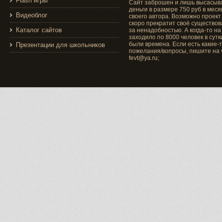
Flash игры
Сайт заброшен и лишь высасыв
деньги в размере 750 руб в меся
Видеоблог
своего автора. Возможно проект
скоро прекратит своё существо
Каталог сайтов
за ненадобностью. А когда-то на
заходило по 8000 человек в сутки
были времена. Если есть какие-
Презентации для школьников
пожелания/вопросы, пишите на v
fevt@ya.ru;