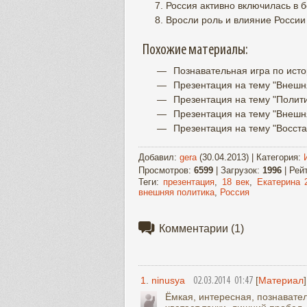
Россия активно включилась в 
Вросли роль и влияние России
Похожие материалы:
Познавательная игра по исто
Презентация на тему "Внешн
Презентация на тему "Внешн
Презентация на тему "Восст
Добавил
:
gera
(30.04.2013) |
Категория
:
Просмотров
:
6599
|
Загрузок
:
1996
|
Рей
Теги
:
презентация
,
18 век
,
Екатерина 
внешняя политика
,
Россия
Комментарии
(1)
1
.
ninusya
[
Материал
]
02.03.2014 01:47
Ёмкая, интересная, познавате