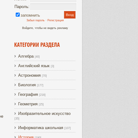
Пароль:
запомнить
Забыл пароль
·
Регистрация
Войдите, чтобы не видеть рекламу
Алгебра
[40]
Английский язык
[3]
Астрономия
[70]
Биология
[177]
География
[216]
Геометрия
[25]
Изобразительное искусство
ее
[35]
Информатика школьная
[107]
История
[190]