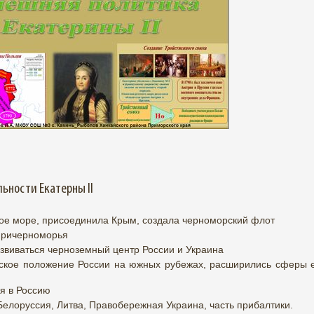
ьности Екатерны II
ное море, присоединила Крым, создала черноморский флот
Причерноморья
звиваться черноземный центр России и Украина
еское положение России на южных рубежах, расширились сферы 
я в Россию
елоруссия, Литва, Правобережная Украина, часть прибалтики.