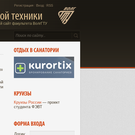
Регистрация
/
Вход
/
RSS
ой техники
 сайт факультета ВолгГТУ
:39
ой
ти
Круизы России
— проект
студента ФЭВТ
Логин: