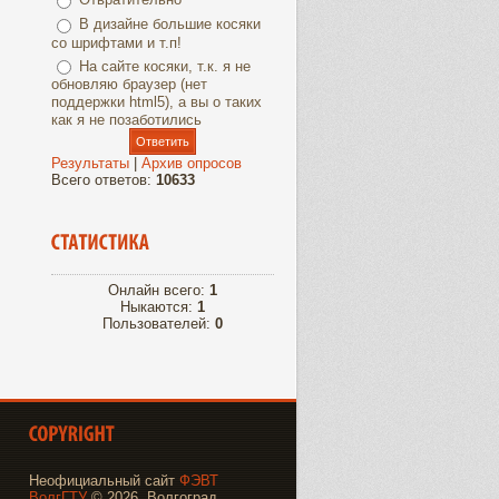
В дизайне большие косяки
со шрифтами и т.п!
На сайте косяки, т.к. я не
обновляю браузер (нет
поддержки html5), а вы о таких
как я не позаботились
Результаты
|
Архив опросов
Всего ответов:
10633
Онлайн всего:
1
Ныкаются:
1
Пользователей:
0
Неофициальный сайт
ФЭВТ
ВолгГТУ
© 2026, Волгоград