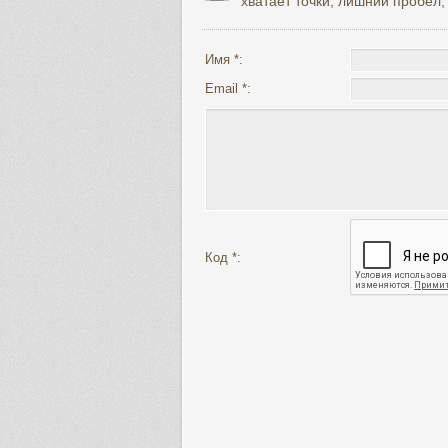
хватает точки, лишний пробел, 
Имя *:
Email *:
Код *: