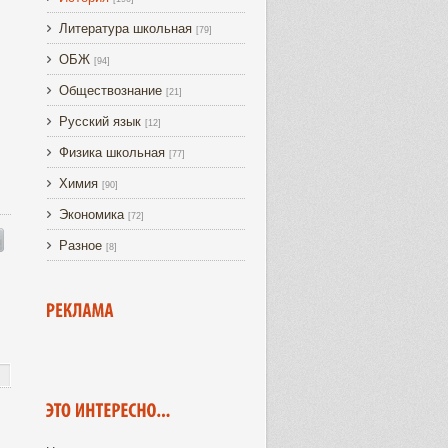
Литература школьная
[79]
ОБЖ
[94]
Обществознание
[21]
Русский язык
[12]
Физика школьная
[77]
Химия
[90]
Экономика
[72]
Разное
[8]