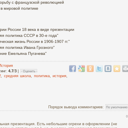
борьбу с французской революцией
 в мировой политике
рии России 18 века в виде презентации
яя политика СССР в 30-е года"
Презентация на тему "Политическая жизнь России в 1906-1907 гг."
яя политика Ивана Грозного"
ание Емельяна Пугачева"
История
тинг
:
4.7
/
3
|
2
,
средняя школа
,
политика
,
история
,
Порядок вывода комментариев:
0
льная презентация. Есть небольшие огрехи в оформлении (не