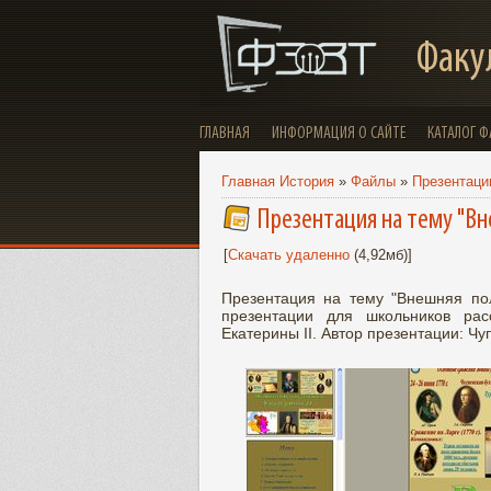
Факу
ГЛАВНАЯ
ИНФОРМАЦИЯ О САЙТЕ
КАТАЛОГ 
Главная История
»
Файлы
»
Презентации
Презентация на тему "Вн
[
Скачать удаленно
(4,92мб)]
Презентация на тему "Внешняя пол
презентации для школьников рас
Екатерины II. Автор презентации: Чу