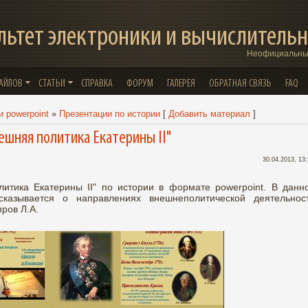
льтет электроники и вычислительн
Неофициальный
ФАЙЛОВ
СТАТЬИ
СПРАВКА
ФОРУМ
ГАЛЕРЕЯ
ОБРАТНАЯ СВЯЗЬ
FAQ
 powerpoint
»
Презентации по истории
[
Добавить материал
]
ешняя политика Екатерины II"
30.04.2013, 13
итика Екатерины II" по истории в формате powerpoint. В данн
сказывается о направлениях внешнеполитической деятельнос
пров Л.А.