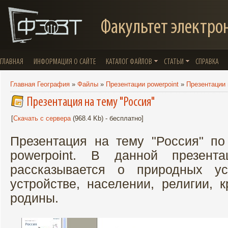
Факультет электро
ГЛАВНАЯ
ИНФОРМАЦИЯ О САЙТЕ
КАТАЛОГ ФАЙЛОВ
СТАТЬИ
СПРАВКА
Главная География
»
Файлы
»
Презентации powerpoint
»
Презентации 
Презентация на тему "Россия"
[
Скачать с сервера
(968.4 Kb) - бесплатно]
Презентация на тему "Россия" п
powerpoint. В данной презент
рассказывается о природных ус
устройстве, населении, религии, 
родины.