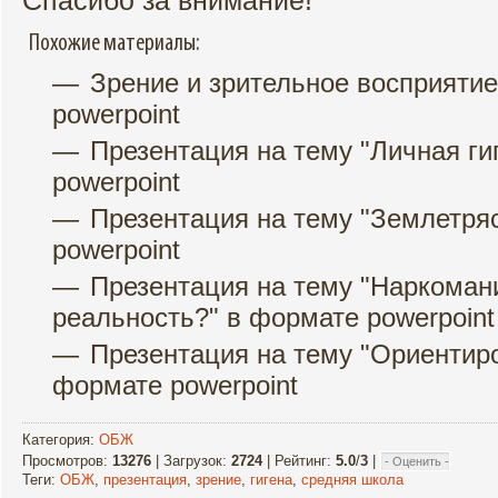
Спасибо за внимание!
Похожие материалы:
Зрение и зрительное восприятие
powerpoint
Презентация на тему "Личная ги
powerpoint
Презентация на тему "Землетря
powerpoint
Презентация на тему "Наркоман
реальность?" в формате powerpoint
Презентация на тему "Ориентиро
формате powerpoint
Категория
:
ОБЖ
Просмотров
:
13276
|
Загрузок
:
2724
|
Рейтинг
:
5.0
/
3
|
Теги
:
ОБЖ
,
презентация
,
зрение
,
гигена
,
средняя школа