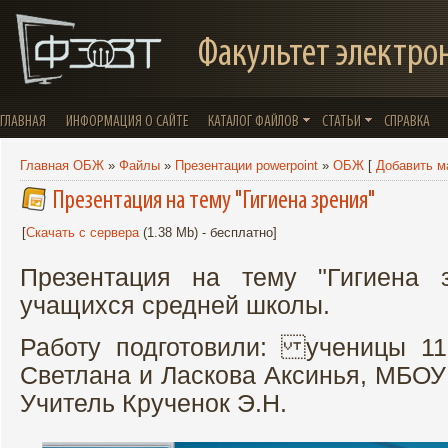
Факультет электро
ГЛАВНАЯ
ИНФОРМАЦИЯ О САЙТЕ
КАТАЛОГ ФАЙЛОВ
СТАТЬИ
СПРАВКА
Главная ОБЖ
»
Файлы
»
Презентации powerpoint
»
ОБЖ
[
Добавить м
Презентация на тему "Гигиена зрения"
[
Скачать с сервера
(1.38 Mb) - бесплатно]
Презентация на тему "Гигиена
учащихся средней школы.
Работу подготовили: ученицы 11
Светлана и Ласкова Аксинья, МБОУ
Учитель Крученок Э.Н.