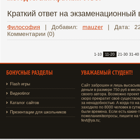
Краткий ответ на экзаменационный
Философия
| Добавил:
mauzer
| Дата:
2
Комментарии (0)
1-10
11-20
21-30
31-40
Flash игры
Сайт заброшен и лишь высасыв
деньги в размере 750 руб в меся
Видеоблог
своего автора. Возможно проект
скоро прекратит своё существо
Каталог сайтов
за ненадобностью. А когда-то на
заходило по 8000 человек в сутки
были времена. Если есть какие-
Презентации для школьников
пожелания/вопросы, пишите на v
fevt@ya.ru;