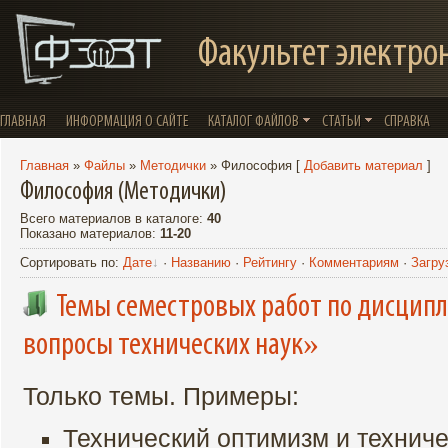
Факультет электро
ГЛАВНАЯ
ИНФОРМАЦИЯ О САЙТЕ
КАТАЛОГ ФАЙЛОВ
СТАТЬИ
СПРАВКА
Главная
»
Файлы
»
Методички
» Философия
[
Добавить материал
]
Философия (Методички)
Всего материалов в каталоге
:
40
Показано материалов
:
11-20
Сортировать по
:
Дате
·
Названию
·
Рейтингу
·
Комментариям
·
Загру
Темы семестровых работ по дисцип
вопросы технических наук»
Только темы. Примеры:
Технический оптимизм и технич