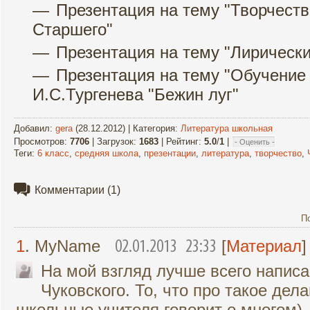
Презентация на тему "Творчест
Старшего"
Презентация на тему "Лирическ
Презентация на тему "Обучение
И.С.Тургенева "Бежин луг"
Добавил
:
gera
(28.12.2012) |
Категория
:
Литература школьная
Просмотров
:
7706
|
Загрузок
:
1683
|
Рейтинг
:
5.0
/
1
|
Теги
:
6 класс
,
средняя школа
,
презентации
,
литература
,
творчество
,
Комментарии
(1)
П
1
. MyName
[
Материал
]
02.01.2013 23:33
На мой взгляд лучше всего написа
Чуковского. То, что про такое де
школьные учителя говорит о многом)