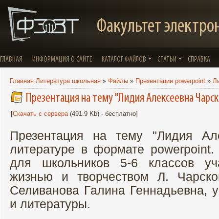
Факультет электро
ГЛАВНАЯ
ИНФОРМАЦИЯ О САЙТЕ
КАТАЛОГ ФАЙЛОВ
СТАТЬИ
СПРАВКА
Главная Литература школьная
»
Файлы
»
Презентации powerpoint
»
Л
Презентация на тему "Лидия Алексеевна Чарск
[
Скачать с сервера
(491.9 Kb) - бесплатно]
Презентация на тему "Лидия Ал
литературе в формате powerpoint.
для школьников 5-6 классов уч
жизнью и творчеством Л. Чарско
Селиванова Галина Геннадьевна, у
и литературы.