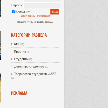
Увеличить
Пароль:
запомнить
Забыл пароль
·
Регистрация
Войдите, чтобы не видеть рекламу
Увеличить
КВН
[2]
Креатив
[9]
Студенты
[6]
Демы про студентов
[22]
Творчество студентов ФЭВТ
[3]
Увеличить