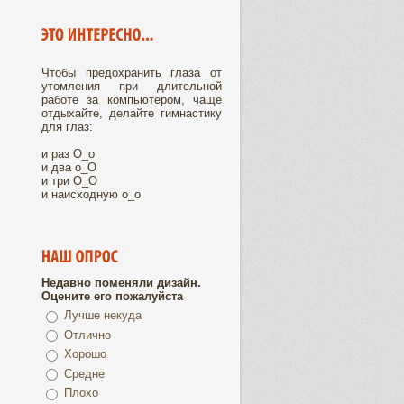
Чтобы предохранить глаза от
утомления при длительной
работе за компьютером, чаще
отдыхайте, делайте гимнастику
для глаз:
и раз О_о
и два о_О
и три О_О
и наисходную о_о
Недавно поменяли дизайн.
Оцените его пожалуйста
Лучше некуда
Отлично
Хорошо
Средне
Плохо