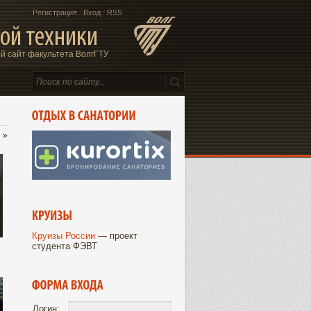
Регистрация
/
Вход
/
RSS
ой техники
 сайт факультета ВолгГТУ
»
Увеличить
Круизы России
— проект
студента ФЭВТ
Логин: