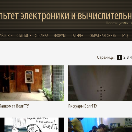
льтет электроники и вычислительн
Неофициальный
ФАЙЛОВ
СТАТЬИ
СПРАВКА
ФОРУМ
ГАЛЕРЕЯ
ОБРАТНАЯ СВЯЗЬ
FAQ
Страницы
:
1
2
3
4
Подробнее
Увеличить
Подробнее
Увеличить
Банкомат ВолгГТУ
Писсуары ВолгГТУ