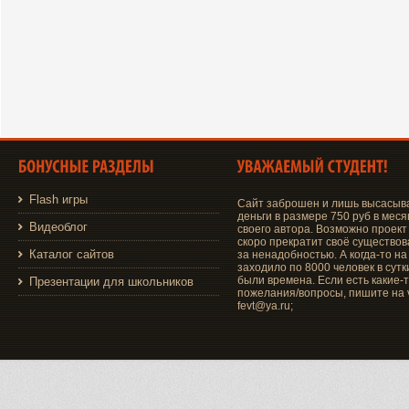
Flash игры
Сайт заброшен и лишь высасыв
деньги в размере 750 руб в меся
Видеоблог
своего автора. Возможно проект
скоро прекратит своё существо
Каталог сайтов
за ненадобностью. А когда-то на
заходило по 8000 человек в сутки
были времена. Если есть какие-
Презентации для школьников
пожелания/вопросы, пишите на v
fevt@ya.ru;