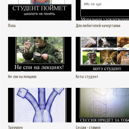
Подробнее
Подробнее
Увеличить
Попа
Для любителей начерталки
Подробнее
Подробнее
Увеличить
Не спи на лекциях
Коты студент
Подробнее
Подробнее
Увеличить
Трёхчлен
Сессия - стимул