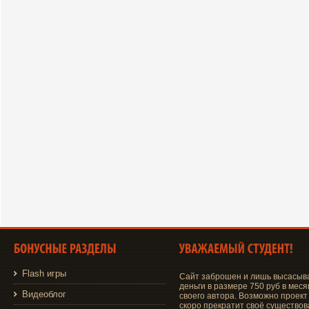
Flash игры
Сайт заброшен и лишь высасыв
деньги в размере 750 руб в меся
Видеоблог
своего автора. Возможно проект
скоро прекратит своё существо