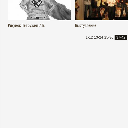
Подробнее
Подробнее
Увеличить
Рисунок Петрухина А.В.
Выступление
1-12
13-24
25-36
37-42